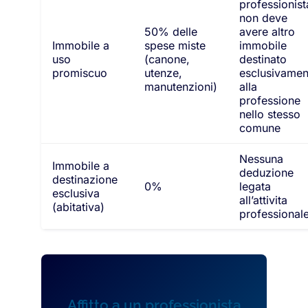
professionist
non deve
50% delle
avere altro
Immobile a
spese miste
immobile
uso
(canone,
destinato
promiscuo
utenze,
esclusivamen
manutenzioni)
alla
professione
nello stesso
comune
Nessuna
Immobile a
deduzione
destinazione
0%
legata
esclusiva
all’attivita
(abitativa)
professional
Affitto a un professionista