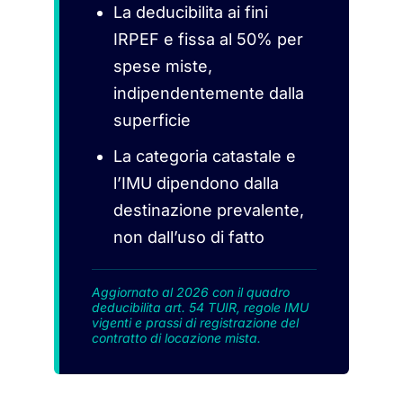
La deducibilita ai fini
IRPEF e fissa al 50% per
spese miste,
indipendentemente dalla
superficie
La categoria catastale e
l’IMU dipendono dalla
destinazione prevalente,
non dall’uso di fatto
Aggiornato al 2026 con il quadro
deducibilita art. 54 TUIR, regole IMU
vigenti e prassi di registrazione del
contratto di locazione mista.