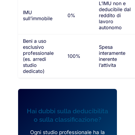
L’IMU non e
deducibile dal
IMU
0%
reddito di
sull’immobile
lavoro
autonomo
Beni a uso
esclusivo
Spesa
professionale
interamente
100%
(es. arredi
inerente
studio
l’attivita
dedicato)
Hai dubbi sulla deducibilita
o sulla classificazione?
Ogni studio professionale ha la