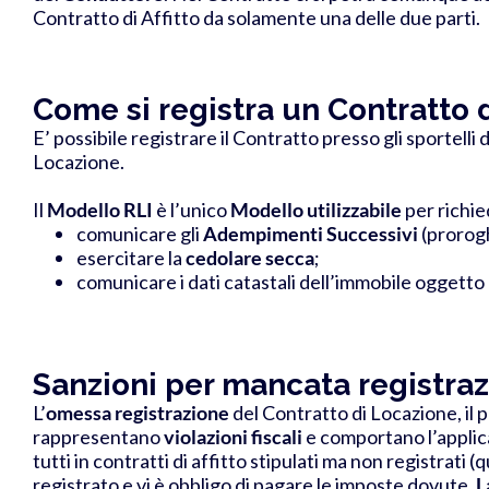
Contratto di Affitto da solamente una delle due parti.
Come si registra un Contratto 
E’ possibile registrare il Contratto presso gli sportelli
Locazione.
Il
Modello RLI
è l’unico
Modello utilizzabile
per richie
comunicare gli
Adempimenti
Successivi
(prorogh
esercitare la
cedolare secca
;
comunicare i dati catastali dell’immobile oggetto
Sanzioni per mancata registrazi
L’
omessa registrazione
del Contratto di Locazione, il 
rappresentano
violazioni fiscali
e comportano l’applic
tutti in contratti di affitto stipulati ma non registrat
registrato e vi è obbligo di pagare le imposte dovute.
L