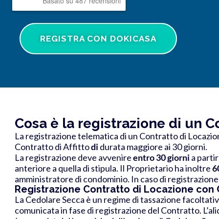
Basato su 487 recensioni
REGISTRA CON DOKICASA
Cosa è la registrazione di un C
La registrazione telematica di un Contratto di Locazio
Contratto di Affitto
di
durata maggiore ai 30 giorni
.
La registrazione deve avvenire
entro 30 giorni
a partir
anteriore a quella di stipula
.
Il Proprietario ha inoltre
6
amministratore di condominio.
In caso di registrazione
Registrazione Contratto di Locazione con
La Cedolare Secca è un regime di tassazione facoltativ
comunicata in fase di registrazione del Contratto.
L’al