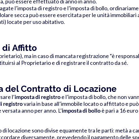
ca, può essere effettuato di anno in anno.
ate l’imposta di registro e l’imposta di bollo, ordinariame
olare secca può essere esercitata per le
unità immobiliari
ati) locate per uso abitativo.
di Affitto
prietario), ma in caso di mancata registrazione “è responsa
ituirsi al Proprietario e di registrare il contratto da sé.
 del Contratto di Locazione
sare l’
imposta di registro
e l’imposta di bollo, che non van
i registro
varia in base all’immobile locato o affittato e p
re versata anno per anno.
L’
imposta di bollo
è pari a 16 euro
o di locazione sono divise equamente tra le parti: metà a ca
ccordare diversamente, prevedendo il pagamento delle spes