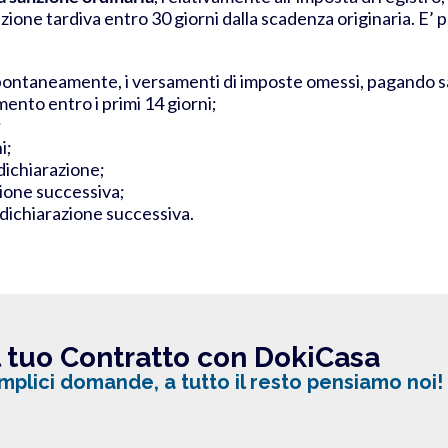
zione tardiva entro 30 giorni dalla scadenza originaria. E’ p
pontaneamente, i versamenti di imposte omessi, pagando sa
mento entro i primi 14 giorni;
;
i;
 dichiarazione;
zione successiva;
a dichiarazione successiva.
il tuo Contratto con DokiCasa
plici domande, a tutto il resto pensiamo noi!