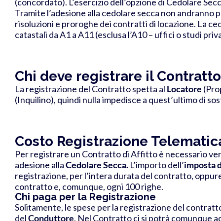
(concordato).
L’esercizio dell’opzione di Cedolare Sec
Tramite l’adesione alla cedolare secca non andranno pag
risoluzioni e proroghe dei contratti di locazione.
La ced
catastali da A1 a A11 (
esclusa l’A10 – uffici o studi priv
Chi deve registrare il Contratto 
La registrazione del Contratto spetta al
Locatore
(Pro
(Inquilino), quindi nulla impedisce a quest’ultimo di sost
Costo Registrazione Telematica
Per registrare un Contratto di Affitto è necessario ver
adesione alla
Cedolare Secca.
L’importo dell’
imposta d
registrazione, per l’intera durata del contratto, oppu
contratto e, comunque, ogni 100 righe.
Chi paga per la Registrazione
Solitamente, le spese per la registrazione del contratt
del
Conduttore
.
Nel Contratto ci si potrà comunque a