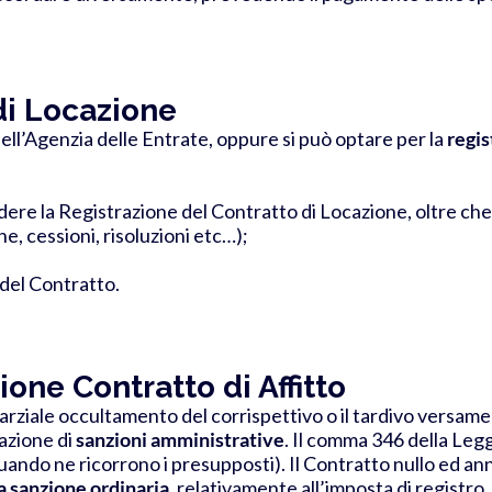
di Locazione
 dell’Agenzia delle Entrate, oppure si può optare per la
regis
dere la Registrazione del Contratto di Locazione, oltre che
e, cessioni, risoluzioni etc…);
 del Contratto.
one Contratto di Affitto
parziale occultamento del corrispettivo o il tardivo versame
azione di
sanzioni amministrative
.
Il comma 346 della Legg
i (quando ne ricorrono i presupposti). Il Contratto nullo ed
a sanzione ordinaria
, relativamente all’imposta di registro