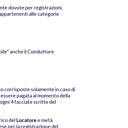
nte dovute per registrazioni,
 appartenenti alle categorie
bile” anche il Conduttore
no corrisposte solamente in caso di
uò essere pagata al momento della
 ogni 4 facciate scritte del
rico del
Locatore
e metà
e per la registrazione del