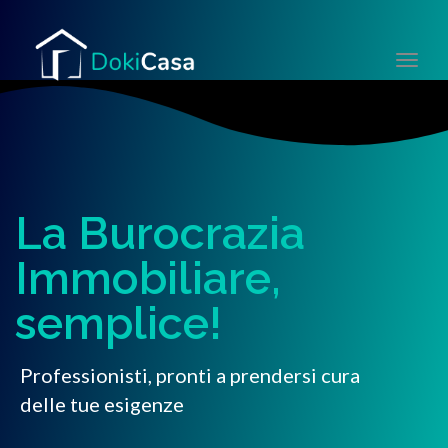
Togg
navi
La Burocrazia
Immobiliare,
semplice!
Professionisti, pronti a prendersi cura
delle tue esigenze