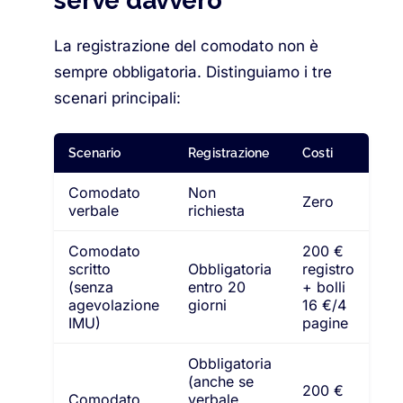
serve davvero
La registrazione del comodato non è
sempre obbligatoria. Distinguiamo i tre
scenari principali:
Scenario
Registrazione
Costi
Comodato
Non
Zero
verbale
richiesta
Comodato
200 €
scritto
Obbligatoria
registro
(senza
entro 20
+ bolli
agevolazione
giorni
16 €/4
IMU)
pagine
Obbligatoria
(anche se
200 €
Comodato
verbale