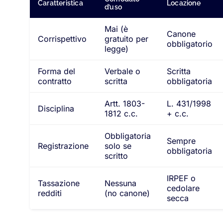
Caratteristica
Locazione
d’uso
Mai (è
Canone
Corrispettivo
gratuito per
obbligatorio
legge)
Forma del
Verbale o
Scritta
contratto
scritta
obbligatoria
Artt. 1803-
L. 431/1998
Disciplina
1812 c.c.
+ c.c.
Obbligatoria
Sempre
Registrazione
solo se
obbligatoria
scritto
IRPEF o
Tassazione
Nessuna
cedolare
redditi
(no canone)
secca