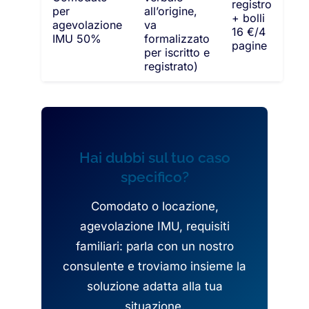
registro
per
all’origine,
+ bolli
agevolazione
va
16 €/4
IMU 50%
formalizzato
pagine
per iscritto e
registrato)
Hai dubbi sul tuo caso
specifico?
Comodato o locazione,
agevolazione IMU, requisiti
familiari: parla con un nostro
consulente e troviamo insieme la
soluzione adatta alla tua
situazione.