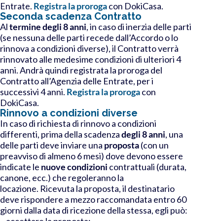
Entrate.
Registra la proroga
con DokiCasa.
Seconda scadenza Contratto
Al
termine degli 8 anni
, in caso di inerzia delle parti
(
se nessuna delle parti recede dall’Accordo o lo
rinnova a condizioni diverse)
, il Contratto verrà
rinnovato alle medesime condizioni di ulteriori 4
anni. Andrà quindi
registrata la proroga
del
Contratto all’Agenzia delle Entrate, per i
successivi 4 anni.
Registra la proroga
con
DokiCasa.
Rinnovo a condizioni diverse
In caso di richiesta di rinnovo a condizioni
differenti, prima della scadenza
degli 8 anni
, una
delle parti deve inviare una
proposta
(con un
preavviso di almeno 6 mesi)
dove devono essere
indicate le
nuove condizioni
contrattuali (durata,
canone, ecc.) che regoleranno la
locazione.
Ricevuta la proposta, il destinatario
deve rispondere a mezzo raccomandata entro 60
giorni dalla data di ricezione della stessa, egli può:
– accettare la proposta;