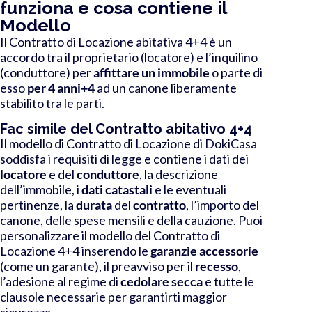
funziona e cosa contiene il
Modello
Il Contratto di Locazione abitativa 4+4 è un
accordo tra il proprietario (locatore) e l’inquilino
(conduttore) per
affittare un immobile
o parte di
esso
per 4 anni+4
ad un canone liberamente
stabilito tra le parti.
Fac simile del Contratto abitativo 4+4
Il modello di Contratto di Locazione di DokiCasa
soddisfa i requisiti di legge e contiene i dati dei
locatore
e del
conduttore
, la descrizione
dell’immobile, i
dati
catastali
e le eventuali
pertinenze, la
durata
del
contratto
, l’importo del
canone, delle spese mensili e della cauzione. Puoi
personalizzare il modello del Contratto di
Locazione 4+4 inserendo le
garanzie accessorie
(come un garante), il preavviso per il
recesso
,
l’adesione al regime di
cedolare
secca
e tutte le
clausole necessarie per garantirti maggior
sicurezza.