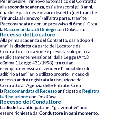
Per impedire il rinnovo automatico del Contratto
alla
seconda scadenza
, ossia trascorsi gli 8 anni,
una delle parti deve inviare disdetta (detta anche
“
rinuncia al rinnovo
”) all’altra parte, tramite
Raccomandata e con un preavviso di 6 mesi. Crea
la
Raccomandata di Diniego
con DokiCasa.
Recesso del Locatore
Alla
prima scadenza del Contratto
, ossia dopo 4
anni, la
disdetta
da parte del Locatore
dal
Contratto di Locazione è prevista solo per i casi
esplicitamente menzionati dalla
Legge (Art.3
c0mma 1 Legge 431/1998), tra cui ad
esempio:
necessità di vendere l’immobile o di
adibirlo a familiari o utilizzo proprio
.
In caso di
recesso andrà
registrata la risoluzione
del
Contratto all’Agenzia delle Entrate.
Crea
la
Raccomandata di Recesso
anticipato e
Registra
la Risoluzione
con DokiCasa.
Recesso del Conduttore
La disdetta anticipata
per “gravi motivi” può
essere richiesta dal
Conduttore
in ogni momento
,