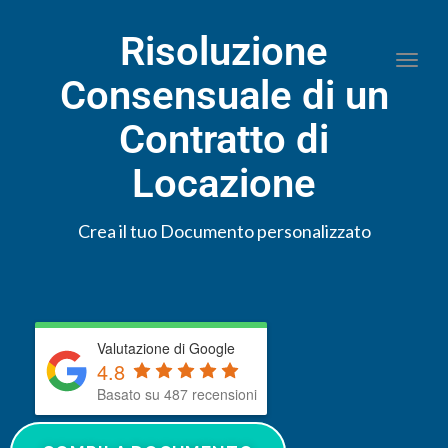
Risoluzione
Togg
Consensuale di un
Contratto di
Locazione
Crea il tuo Documento personalizzato
Valutazione di Google
4.8
Basato su 487 recensioni