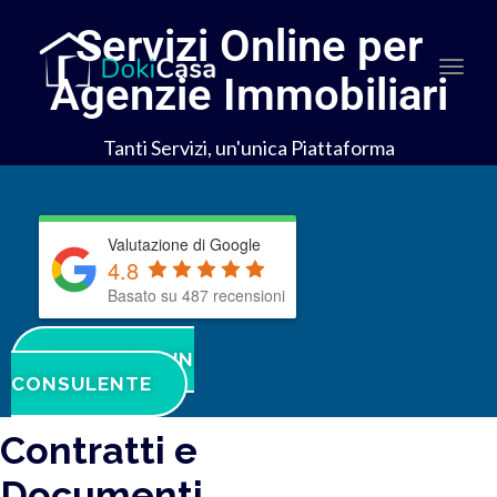
Servizi Online per
Togg
Agenzie Immobiliari
navi
Tanti Servizi, un'unica Piattaforma
Valutazione di Google
4.8
Basato su 487 recensioni
CONTATTA UN
CONSULENTE
Contratti e
Documenti