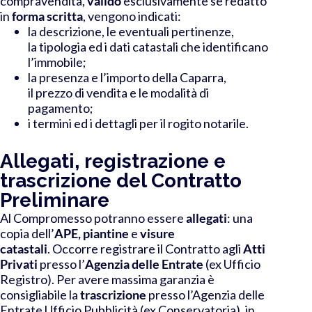
compravendita,
valido
esclusivamente se redatto
in
forma scritta
, vengono indicati:
la descrizione, le eventuali pertinenze,
la tipologia ed i dati catastali che identificano
l’immobile;
la presenza e l’importo della Caparra,
il prezzo di vendita e le modalità di
pagamento;
i termini ed i dettagli per il rogito notarile.
Allegati, registrazione e
trascrizione del Contratto
Preliminare
Al Compromesso potranno essere
allegati
: una
copia dell’
APE, piantine
e
visure
catastali
. Occorre registrare il Contratto
agli
Atti
Privati
presso l’
Agenzia delle Entrate
(ex Ufficio
Registro).
Per avere massima garanzia è
consigliabile la
trascrizione
presso l’
Agenzia delle
Entrate Ufficio Pubblicità
(ex Conservatoria), in