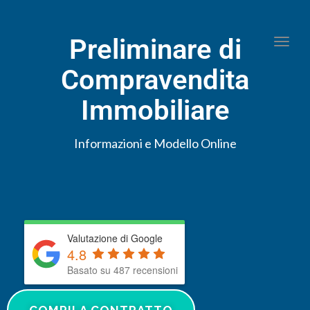
Preliminare di
Togg
Compravendita
Immobiliare
Informazioni e Modello Online
Valutazione di Google
4.8
Basato su 487 recensioni
COMPILA CONTRATTO