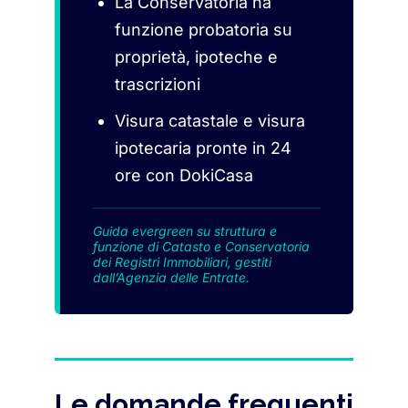
La Conservatoria ha
funzione probatoria su
proprietà, ipoteche e
trascrizioni
Visura catastale e visura
ipotecaria pronte in 24
ore con DokiCasa
Guida evergreen su struttura e
funzione di Catasto e Conservatoria
dei Registri Immobiliari, gestiti
dall’Agenzia delle Entrate.
Le domande frequenti