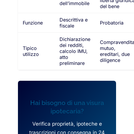
libertà giuridic
dell’immobile
del bene
Descrittiva e
Funzione
Probatoria
fiscale
Dichiarazione
Compravendita
dei redditi,
Tipico
mutuo,
calcolo IMU,
utilizzo
ereditari, due
atto
diligence
preliminare
Hai bisogno di una visura
ipotecaria?
Verifica proprietà, ipoteche e
trascrizioni con consegna in 24