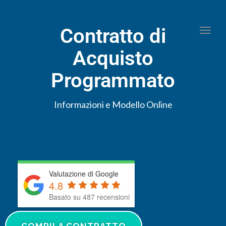
Contratto di
Togg
Acquisto
Programmato
Informazioni e Modello Online
Valutazione di Google
4.8
Basato su 487 recensioni
COMPILA CONTRATTO