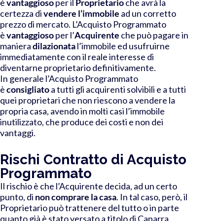
è
vantaggioso
per il
Proprietario
che avrà la
certezza di
vendere l’immobile
ad un corretto
prezzo di mercato.
L’Acquisto Programmato
è
vantaggioso
per l’
Acquirente
che può pagare in
maniera
dilazionata
l’immobile ed
usufruirne
immediatamente
con il reale interesse di
diventarne proprietario definitivamente.
In generale l’Acquisto Programmato
è
consigliato
a tutti gli acquirenti solvibili e a tutti
quei proprietari che non riescono a vendere la
propria casa, avendo in molti casi l’immobile
inutilizzato, che produce dei costi e non dei
vantaggi.
Rischi Contratto di Acquisto
Programmato
Il rischio è che l’Acquirente decida, ad un certo
punto, di
non comprare la casa
. In tal caso, però, il
Proprietario può trattenere del tutto o in parte
quanto già è stato versato a titolo di Caparra,