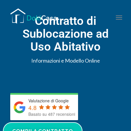
Contratto di
Togg
Sublocazione ad
Uso Abitativo
Informazioni e Modello Online
Valutazione di Google
4.8
Basato su 487 recensioni
COMPILA CONTRATTO