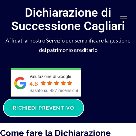
Dichiarazione di
Togg
Successione Cagliari
Affidati al nostro Servizio per semplificare la gestione
del patrimonio ereditario
Valutazione di Google
4.8
Basato su 487 recensioni
RICHIEDI PREVENTIVO
Come fare la Dichiarazione