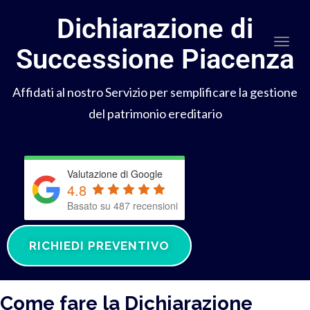
Dichiarazione di
Togg
Successione Piacenza
Affidati al nostro Servizio per semplificare la gestione
del patrimonio ereditario
Valutazione di Google
4.8
Basato su 487 recensioni
RICHIEDI PREVENTIVO
Come fare la Dichiarazione