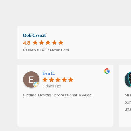
DokiCasa.it
4.8
Basato su 487 recensioni
Eva C.
3 days ago
Ottimo servizio - professionali e veloci
Mi 
bur
un