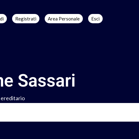
di
Registrati
Area Personale
Esci
ne Sassari
 ereditario