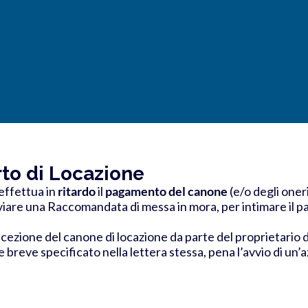
rto di Locazione
effettua in
ritardo
il
pagamento del canone
(e/o degli oner
nviare una Raccomandata di messa in mora, per intimare il p
ecezione del canone di locazione
da parte del proprietario 
breve specificato nella lettera stessa, pena l’avvio di un’a