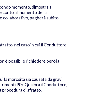
 secondo momento, dimostra al
rne conto al momento della
, se collaborativo, pagherà subito.
ratto, nel caso in cui il Conduttore
 non è possibile richiedere però la
ui la morosità sia causata da gravi
altrimenti 90).
Qualora il Conduttore,
 procedura di sfratto.