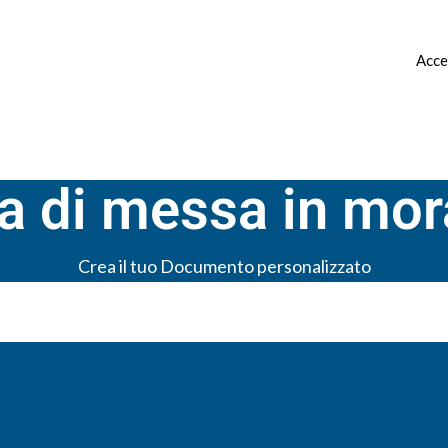
 ▿
CANONE CONCORDATO ▿
CONTATTI
Acce
di messa in mora
Crea il tuo Documento personalizzato