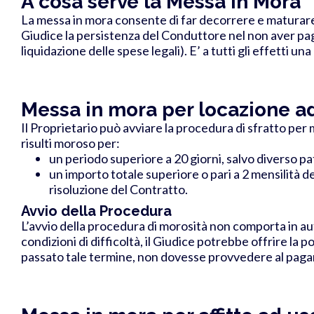
A cosa serve la Messa in Mora
La messa in mora consente di far decorrere e maturare 
Giudice la persistenza del Conduttore nel non aver paga
liquidazione delle spese legali).
E’ a tutti gli effetti un
Messa in mora per locazione ad
Il Proprietario può avviare la procedura di sfratto per
risulti moroso per:
un periodo superiore a 20 giorni, salvo diverso pa
un importo totale superiore o pari a 2 mensilità d
risoluzione del Contratto.
Avvio della Procedura
L’avvio della procedura di morosità non comporta in aut
condizioni di difficoltà, il Giudice potrebbe offrire la p
passato tale termine, non dovesse provvedere al pagam