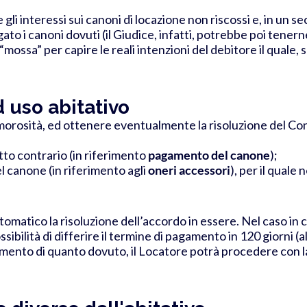
gli interessi sui canoni di locazione non riscossi e, in un
to i canoni dovuti (il Giudice, infatti, potrebbe poi tene
a “mossa” per capire le reali intenzioni del debitore il quale
 uso abitativo
 morosità, ed ottenere eventualmente la risoluzione del Cont
tto contrario (in riferimento
pagamento del canone
);
el canone (in riferimento agli
oneri accessori
), per il quale
omatico la risoluzione dell’accordo in essere. Nel caso in c
ossibilità di differire il termine di pagamento in 120 giorni (
ento di quanto dovuto, il Locatore potrà procedere con la