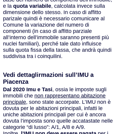
e la
quota variabile
, calcolata invece sulla
dimensione dello stesso. In caso di affitto
parizale quindi è necessario comunicare al
Comune la variazione del numero di
componenti (in caso di affitto parziale
all’interno dell’immobile saranno presenti più
nuclei familiari), perché tale dato influisce
sulla quota fissa della tassa, che andrà quindi
suddivisa tra i coinquilini.
Vedi dettaglirmazioni sull’IMU a
Piacenza
Dal 2020 Imu e Tasi
, ossia le imposte sugli
immobili che
non rappresentano abitazione
principale
, sono state accorpate. L’IMU non è
dovuta per le abitazioni principali, infatti le
uniche abitazioni principali per cui è ancora
dovuta l’imposta sono quelle accatastate nelle
categorie “di lusso”: A/1, A/8 e A/9.
Inoltre,
l’IMU
non deve essere pagata
per i