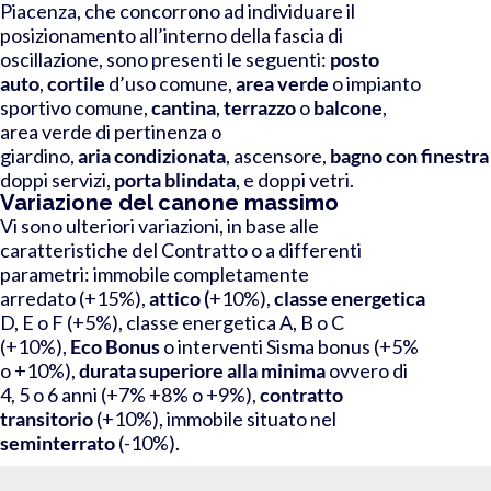
Piacenza, che concorrono ad individuare il
posizionamento all’interno della fascia di
oscillazione, sono presenti le seguenti:
posto
auto
,
c
ortile
d’uso comune,
area
verde
o impianto
sportivo comune,
c
antina
,
t
errazzo
o
balcone
,
a
rea verde di pertinenza o
giardino,
a
ria
condizionata
,
ascensore,
b
agno
con
finestr
doppi servizi,
p
orta
blindata
, e d
oppi vetri.
Variazione del canone massimo
Vi sono ulteriori variazioni, in base alle
caratteristiche del Contratto o a differenti
parametri:
immobile completamente
arredato
(+15%),
attico (
+10%),
classe energetica
D, E o F (+5%), classe
energetica A, B o C
(+10%),
Eco
Bonus
o interventi Sisma bonus (+5%
o +10%),
durata
superiore alla minima
ovvero di
4, 5 o 6 anni (+7% +8% o +9%),
contratto
transitorio
(+10%), immobile situato nel
seminterrato
(-10%).