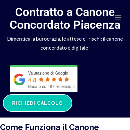
Contratto a Canone
Togg
Concordato Piacenza
Dimentica la burocrazia, le attese e i rischi: il canone
concordato è digitale!
Valutazione di Google
4.8
Basato su 487 recensioni
RICHIEDI CALCOLO
Come Funziona il Canone