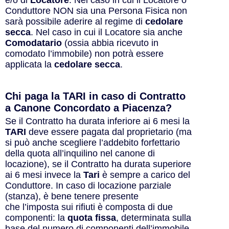
e/o di
Locatore
. Nel caso in cui il Locatore o
Conduttore NON sia una Persona Fisica non
sarà possibile aderire al regime di
cedolare
secca
. Nel caso in cui il Locatore sia anche
Comodatario
(ossia abbia ricevuto in
comodato l’immobile) non potrà essere
applicata la
cedolare secca
.
Chi paga la TARI in caso di Contratto
a Canone Concordato a Piacenza?
Se il Contratto ha durata inferiore ai 6 mesi la
TARI
deve essere pagata dal proprietario (ma
si può anche scegliere l’addebito forfettario
della quota all’inquilino nel canone di
locazione), se il Contratto ha durata superiore
ai 6 mesi invece la
Tari
è sempre a carico del
Conduttore. In caso di locazione parziale
(stanza), è bene tenere presente
che l’imposta sui rifiuti è composta di due
componenti: la
quota fissa
, determinata sulla
base del numero di componenti dell’immobile,