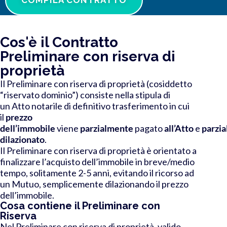
Cos'è il Contratto
Preliminare con riserva di
proprietà
Il Preliminare con riserva di proprietà (cosiddetto
“riservato dominio”) consiste nella stipula di
un Atto notarile di definitivo trasferimento in cui
il
prezzo
dell’immobile
viene
parzialmente
pagato
all’Atto
e
parzi
dilazionato
.
Il Preliminare con riserva di proprietà è orientato a
finalizzare l’acquisto dell’immobile in breve/medio
tempo, solitamente 2-5 anni, evitando il ricorso ad
un Mutuo, semplicemente dilazionando il prezzo
dell’immobile.
Cosa contiene il Preliminare con
Riserva
Nel Preliminare con riserva di proprietà, valido