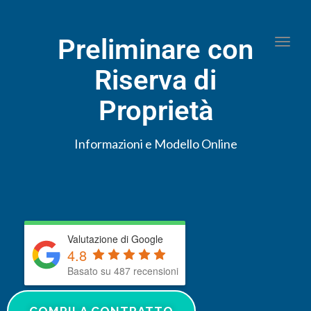
Preliminare con
Togg
Riserva di
Proprietà
Informazioni e Modello Online
Valutazione di Google
4.8
Basato su 487 recensioni
COMPILA CONTRATTO