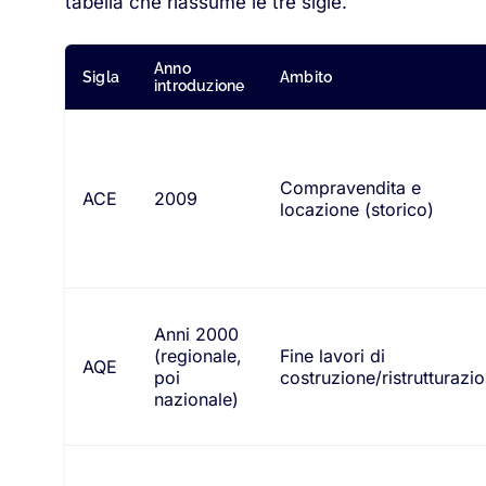
tabella che riassume le tre sigle.
Anno
Sigla
Ambito
introduzione
Compravendita e
ACE
2009
locazione (storico)
Anni 2000
(regionale,
Fine lavori di
AQE
poi
costruzione/ristrutturazi
nazionale)