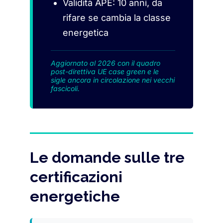
Validità APE: 10 anni, da
rifare se cambia la classe
energetica
Aggiornato al 2026 con il quadro
post-direttiva UE case green e le
sigle ancora in circolazione nei vecchi
fascicoli.
Le domande sulle tre
certificazioni
energetiche