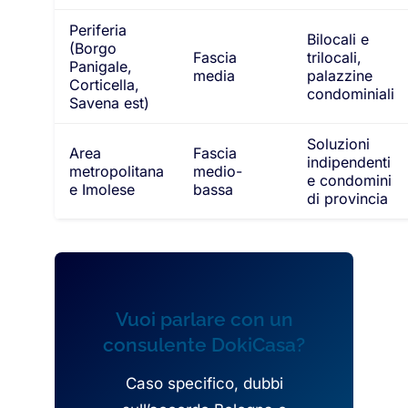
Periferia
Bilocali e
(Borgo
Fascia
trilocali,
Panigale,
media
palazzine
Corticella,
condominiali
Savena est)
Soluzioni
Area
Fascia
indipendenti
metropolitana
medio-
e condomini
e Imolese
bassa
di provincia
Vuoi parlare con un
consulente DokiCasa?
Caso specifico, dubbi