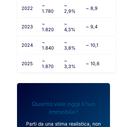
~
~
2022
~ 8,9
1.780
2,9%
~
~
2023
~ 9,4
1.820
4,3%
~
~
2024
~ 10,1
1.840
3,8%
~
~
2025
~ 10,6
1.870
3,3%
Quanto vale oggi il tuo
immobile?
Parti da una stima realistica, non