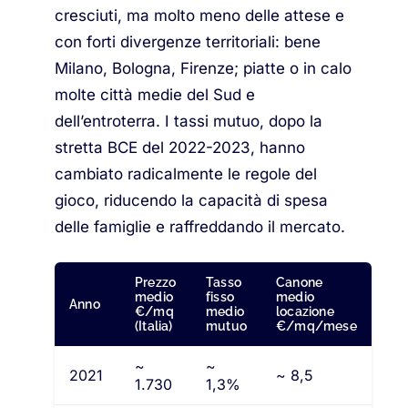
cresciuti, ma molto meno delle attese e
con forti divergenze territoriali: bene
Milano, Bologna, Firenze; piatte o in calo
molte città medie del Sud e
dell’entroterra. I tassi mutuo, dopo la
stretta BCE del 2022-2023, hanno
cambiato radicalmente le regole del
gioco, riducendo la capacità di spesa
delle famiglie e raffreddando il mercato.
Prezzo
Tasso
Canone
medio
fisso
medio
Anno
€/mq
medio
locazione
(Italia)
mutuo
€/mq/mese
~
~
2021
~ 8,5
1.730
1,3%