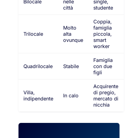
Bilocale
nelle
single,
città
studente
Coppia,
Molto
famiglia
Trilocale
alta
piccola,
ovunque
smart
worker
Famiglia
Quadrilocale
Stabile
con due
figli
Acquirente
Villa,
di pregio,
In calo
indipendente
mercato di
nicchia