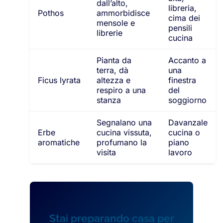
dall’alto,
libreria,
Pothos
ammorbidisce
cima dei
mensole e
pensili
librerie
cucina
Pianta da
Accanto a
terra, dà
una
Ficus lyrata
altezza e
finestra
respiro a una
del
stanza
soggiorno
Segnalano una
Davanzale
Erbe
cucina vissuta,
cucina o
aromatiche
profumano la
piano
visita
lavoro
Stai preparando casa per