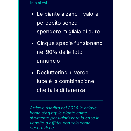
In sintesi
Le piante alzano il valore
percepito senza
spendere migliaia di euro
Cinque specie funzionano
nel 90% delle foto
annuncio
Decluttering + verde +
luce è la combinazione
che fa la differenza
Articolo riscritto nel 2026 in chiave
home staging: le piante come
strumento per valorizzare la casa in
vendita o affitto, non solo come
decorazione.