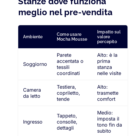
Stanze dove funziona
meglio nel pre-vendita
Impatto sul
Come usare
Ambiente
valore
Mocha Mousse
percepito
Parete
Alto: è la
accentata o
prima
Soggiorno
tessili
stanza
coordinati
nelle visite
Testiera,
Alto:
Camera
copriletto,
trasmette
da letto
tende
comfort
Medio:
Tappeto,
imposta il
Ingresso
consolle,
tono fin da
dettagli
subito