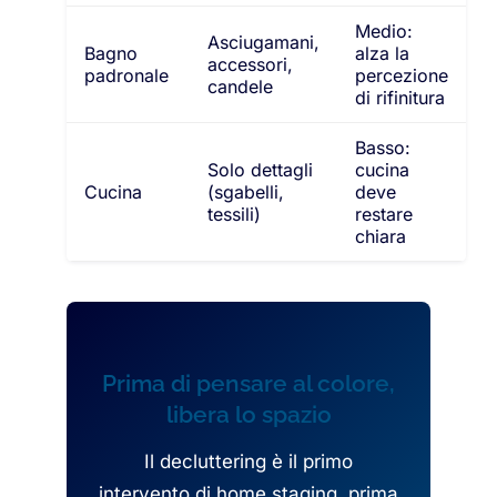
Medio:
Asciugamani,
Bagno
alza la
accessori,
padronale
percezione
candele
di rifinitura
Basso:
Solo dettagli
cucina
Cucina
(sgabelli,
deve
tessili)
restare
chiara
Prima di pensare al colore,
libera lo spazio
Il decluttering è il primo
intervento di home staging, prima