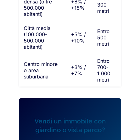
densa (oltre
+8% /
300
500.000
+15%
metri
abitanti)
Città media
Entro
(100.000-
+5% /
500
500.000
+10%
metri
abitanti)
Entro
Centro minore
+3% /
700-
o area
+7%
1.000
suburbana
metri
Vendi un immobile con
giardino o vista parco?