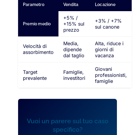
Parametro
Vendita
Locazione
+5% /
+3% / +7%
+15% sul
Premio medio
sul canone
prezzo
Media,
Alta, riduce i
Velocità di
dipende
giorni di
assorbimento
dal taglio
vacanza
Giovani
Target
Famiglie,
professionisti,
prevalente
investitori
famiglie
Vuoi un parere sul tuo caso
specifico?