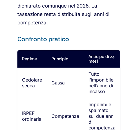
dichiarato comunque nel 2026. La
tassazione resta distribuita sugli anni di
competenza.
Confronto pratico
Anticipo di 24
Regime
Principio
mesi
Tutto
Cedolare
l’imponibile
Cassa
secca
nell’anno di
incasso
Imponibile
spalmato
IRPEF
Competenza
sui due anni
ordinaria
di
competenza