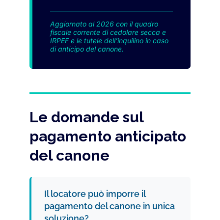
Aggiornato al 2026 con il quadro
fiscale corrente di cedolare secca e
IRPEF e le tutele dell’inquilino in caso
di anticipo del canone.
Le domande sul
pagamento anticipato
del canone
Il locatore può imporre il
pagamento del canone in unica
soluzione?