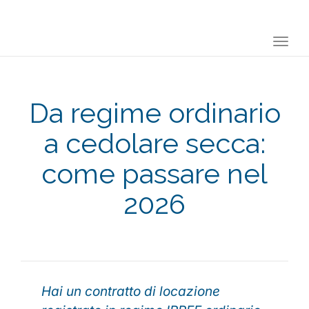
Togg
navi
Da regime ordinario
a cedolare secca:
come passare nel
2026
Hai un contratto di locazione