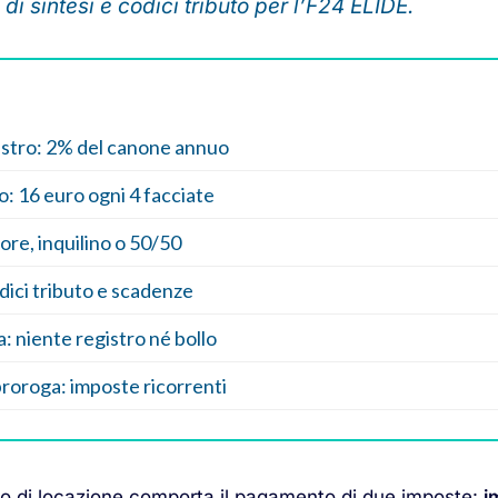
di sintesi e codici tributo per l’F24 ELIDE.
istro: 2% del canone annuo
o: 16 euro ogni 4 facciate
ore, inquilino o 50/50
ici tributo e scadenze
: niente registro né bollo
proroga: imposte ricorrenti
to di locazione comporta il pagamento di due imposte:
i