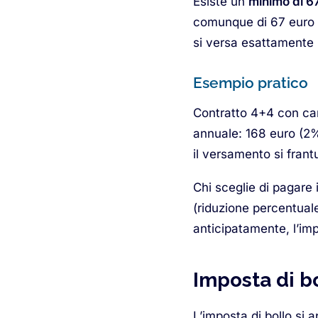
Esiste un
minimo di 6
comunque di 67 euro p
si versa esattamente 
Esempio pratico
Contratto 4+4 con ca
annuale: 168 euro (2%
il versamento si fra
Chi sceglie di pagare 
(riduzione percentuale 
anticipatamente, l’im
Imposta di bo
L’imposta di bollo si 