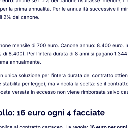
7 euro
: anche se il 2% del canone risultasse inferiore, l
er la prima annualità. Per le annualità successive il mi
il 2% del canone.
none mensile di 700 euro. Canone annuo: 8.400 euro. Im
 di 8.400). Per l’intera durata di 8 anni si pagano 1.34
ntuma annualmente.
in unica soluzione per l’intera durata del contratto otti
stabilita per legge), ma vincola la scelta: se il contratto
posta versata in eccesso non viene rimborsata salvo casi
llo: 16 euro ogni 4 facciate
applica al contratto cartaceo. La regola:
16 euro per ogni 