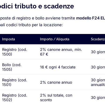
odici tributo e scadenze
poste di registro e bollo avviene tramite
modello F24 E
ipali codici tributo per la locazione:
Imposta
Importo / Aliquota
Scadenz
Registro (cod.
2% canone annuo, min.
30 gior
1500)
67 €
Bollo (cod.
16 € ogni 4 facciate
30 gior
1505)
Registro (cod.
30 gior
2% canone annuo
1501)
annualit
Registro (cod.
2% sul totale, con
30 gior
1502)
sconto