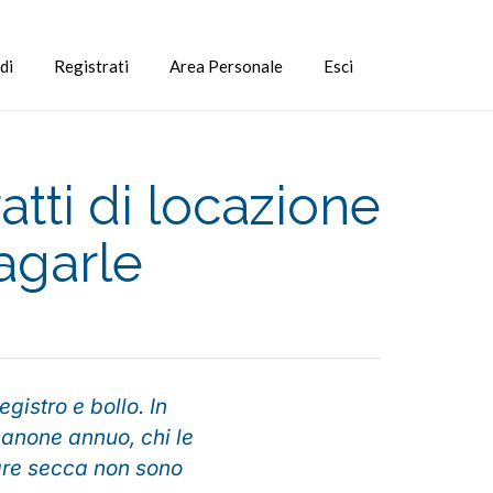
di
Registrati
Area Personale
Esci
atti di locazione
agarle
gistro e bollo. In
canone annuo, chi le
are secca non sono