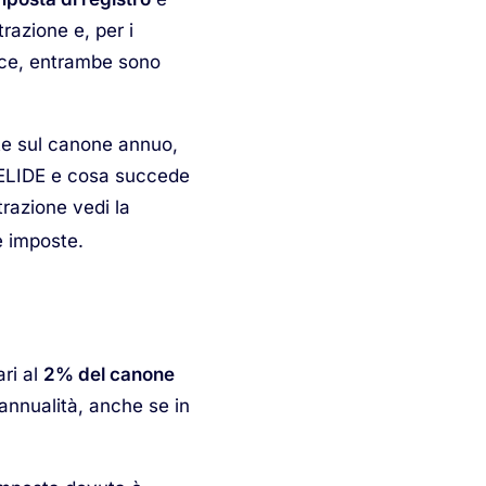
razione e, per i
vece, entrambe sono
ste sul canone annuo,
24 ELIDE e cosa succede
trazione vedi la
e imposte.
ari al
2% del canone
 annualità, anche se in