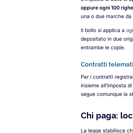
oppure ogni 100 righ
una o due marche da 
Il bollo si applica a
og
depositato in due origi
entrambe le copie.
Contratti telemati
Per i contratti regist
insieme all’imposta di
segue comunque la ste
Chi paga: loc
La legge stabilisce ch