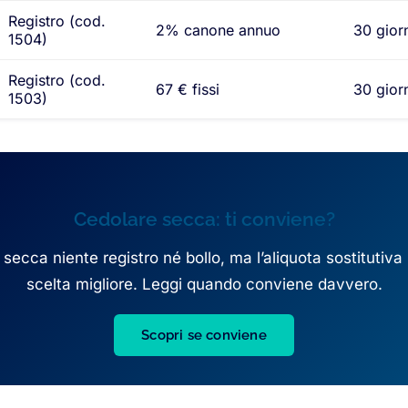
Registro (cod.
2% canone annuo
30 gior
1504)
Registro (cod.
67 € fissi
30 giorn
1503)
Cedolare secca: ti conviene?
secca niente registro né bollo, ma l’aliquota sostitutiv
scelta migliore. Leggi quando conviene davvero.
Scopri se conviene