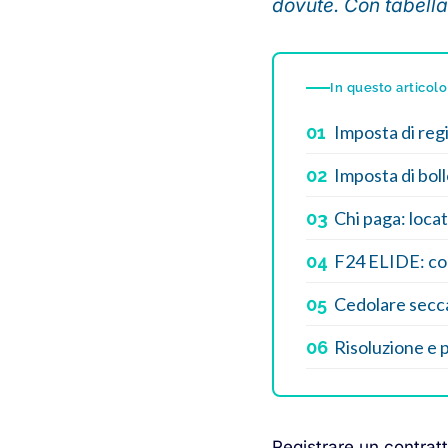
dovute. Con tabella 
In questo articolo
Imposta di reg
01
Imposta di boll
02
Chi paga: locat
03
F24 ELIDE: cod
04
Cedolare secca
05
Risoluzione e 
06
Registrare un contrat