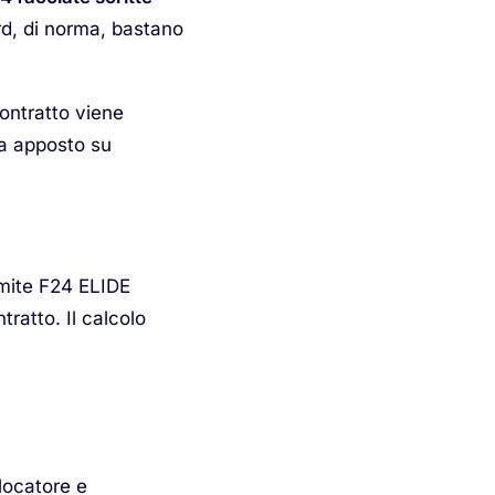
rd, di norma, bastano
contratto viene
 va apposto su
ramite F24 ELIDE
ratto. Il calcolo
locatore e