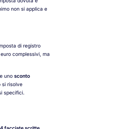
’imposta dovuta è
nimo non si applica e
posta di registro
4 euro complessivi, ma
ene uno
sconto
 si risolve
 specifici.
4 facciate scritte