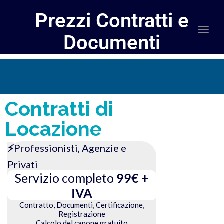
Prezzi Contratti e
Togg
Documenti
navi
Contratti di
Locazione
⚡
Professionisti, Agenzie e
Privati
Servizio completo
99€ +
IVA
Contratto, Documenti, Certificazione,
Registrazione
Calcolo del canone gratuito