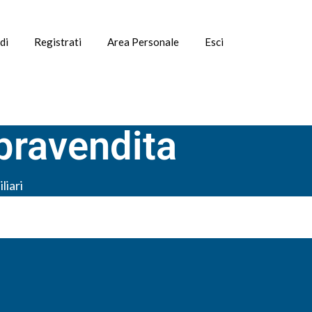
di
Registrati
Area Personale
Esci
pravendita
liari