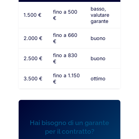
basso,
fino a 500
1.500 €
valutare
€
garante
fino a 660
2.000 €
buono
€
fino a 830
2.500 €
buono
€
fino a 1.150
3.500 €
ottimo
€
Hai bisogno di un garante
per il contratto?