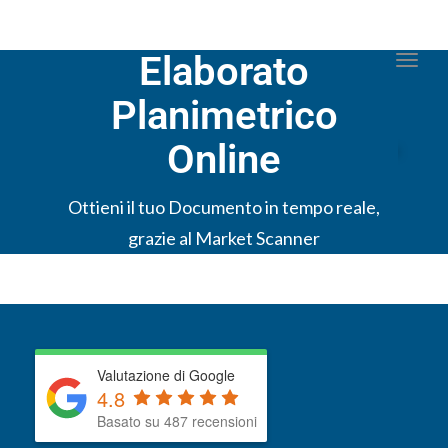
Elaborato
Togg
Planimetrico
Online
Ottieni il tuo Documento in tempo reale,
grazie al Market Scanner
Valutazione di Google
4.8
Basato su 487 recensioni