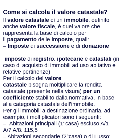
Come si calcola il valore catastale?​
Il
valore catastale
di un
immobile
, definito
anche
valore fiscale
, è quel valore che
rappresenta la base di calcolo per
il
pagamento
delle
imposte
, quali:
–
Imposte
di
successione
e di
donazione
–
imposte
di
registro
,
ipotecarie
e
catastali
(in
caso di acquisto di immobili ad uso abitativo e
relative pertinenze)
Per il calcolo del
valore
catastale
bisogna moltiplicare la rendita
catastale (presente nella visura)
per un
coefficiente
stabilito dalla normativa, in base
alla categoria catastale dell’immobile.
Per gli immobili a destinazione ordinaria, ad
esempio, i moltiplicatori sono i seguenti:
– Abitazioni principali (1°casa) escluso A/1
A/7 A/8: 115,5
– Abitazioni secondarie (2°casa) o di Lusso: