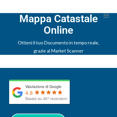
Mappa Catastale
Togg
Online
Ottieni il tuo Documento in tempo reale,
grazie al Market Scanner
Valutazione di Google
4.8
Basato su 487 recensioni