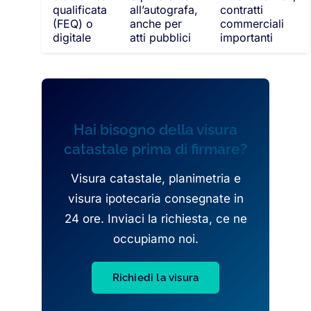
qualificata
all’autografa,
contratti
(FEQ) o
anche per
commerciali
digitale
atti pubblici
importanti
Hai bisogno della visura
catastale prima di firmare?
Visura catastale, planimetria e
visura ipotecaria consegnate in
24 ore. Inviaci la richiesta, ce ne
occupiamo noi.
Richiedi la visura