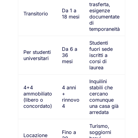
trasferta,
Da 1 a
esigenze
Transitorio
18 mesi
documentate
di
temporaneità
Studenti
Da 6 a
fuori sede
Per studenti
36
iscritti a
universitari
mesi
corsi di
laurea
Inquilini
4+4
4 anni
stabili che
ammobiliato
+
cercano
(libero o
rinnovo
comunque
concordato)
4
una casa già
arredata
Turismo,
Fino a
soggiorni
Locazione