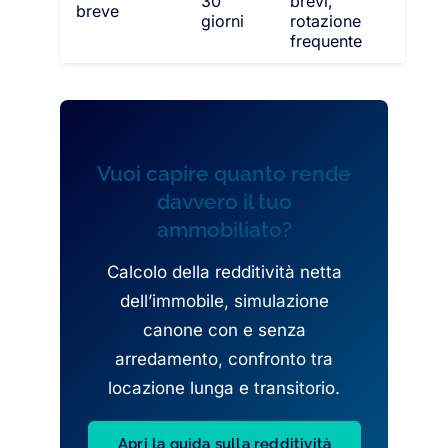
30
brevi,
breve
giorni
rotazione
frequente
Vuoi capire quanto rende
davvero il tuo
ammobiliato?
Calcolo della redditività netta
dell’immobile, simulazione
canone con e senza
arredamento, confronto tra
locazione lunga e transitorio.
Apri la guida sulla redditività