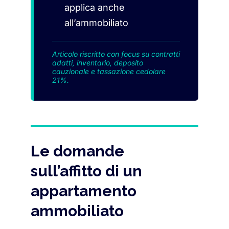
applica anche
all’ammobiliato
Articolo riscritto con focus su contratti
adatti, inventario, deposito
cauzionale e tassazione cedolare
21%.
Le domande
sull’affitto di un
appartamento
ammobiliato