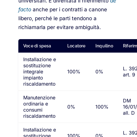
universitari. È diventata il riferimento
de
facto
anche per i contratti a canone
libero, perché le parti tendono a
richiamarla per evitare ambiguità.
Voce di spesa
Locatore
Inquilino
Riferi
Installazione e
sostituzione
L. 39
integrale
100%
0%
art. 9
impianto
riscaldamento
Manutenzione
DM
ordinaria e
0%
100%
16/01
consumi
all. D
riscaldamento
Installazione e
L. 39
sostituzione
100%
0%