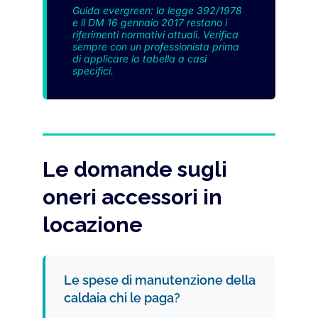
Guida evergreen: la legge 392/1978
e il DM 16 gennaio 2017 restano i
riferimenti normativi attuali. Verifica
sempre con un professionista prima
di applicare la tabella a casi
specifici.
Le domande sugli
oneri accessori in
locazione
Le spese di manutenzione della
caldaia chi le paga?