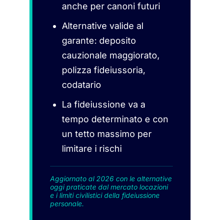
anche per canoni futuri
Alternative valide al
garante: deposito
cauzionale maggiorato,
polizza fideiussoria,
codatario
La fideiussione va a
tempo determinato e con
un tetto massimo per
limitare i rischi
Aggiornato al 2026 con le alternative
oggi praticate dal mercato locazioni
e i limiti civilistici della fideiussione
personale.