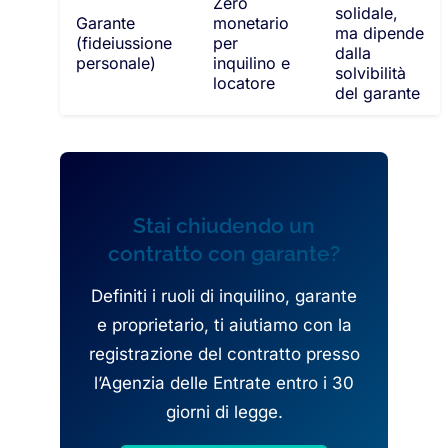
Zero
solidale,
Garante
monetario
ma dipende
(fideiussione
per
dalla
personale)
inquilino e
solvibilità
locatore
del garante
Stai chiudendo un
contratto con garante?
Definiti i ruoli di inquilino, garante
e proprietario, ti aiutiamo con la
registrazione del contratto presso
l’Agenzia delle Entrate entro i 30
giorni di legge.