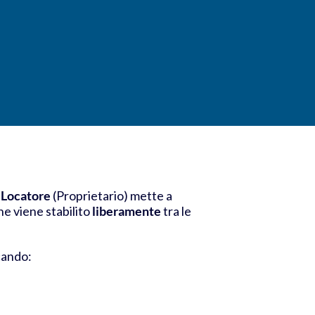
l
Locatore
(Proprietario) mette a
ne viene stabilito
liberamente
tra le
icando: