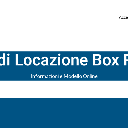
 ▿
CANONE CONCORDATO ▿
CONTATTI
Acce
 di Locazione Box 
Informazioni e Modello Online