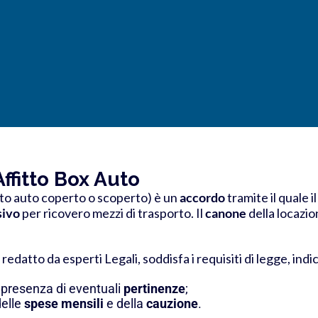
ffitto Box Auto
sto auto coperto o scoperto) è un
accordo
tramite il quale i
sivo
per ricovero mezzi di trasporto. Il
canone
della locazio
, redatto da esperti Legali, soddisfa i requisiti di legge, ind
a presenza di eventuali
pertinenze
;
delle
spese mensili
e della
cauzione
.