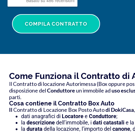
Basato su 486 recensioni
COMPILA CONTRATTO
Come Funziona il Contratto di A
Il Contratto di locazione Autorimessa (Box oppure po
disposizione del
Conduttore
un immobile ad
uso esclu
parti.
Cosa contiene il Contratto Box Auto
Il
Contratto di Locazione Box Posto Auto
di DokiCasa
dati anagrafici di
Locatore
e
Conduttore
;
la
descrizione
dell’immobile, i
dati catastali
e l
la
durata
della locazione, l’importo del
canone
, 