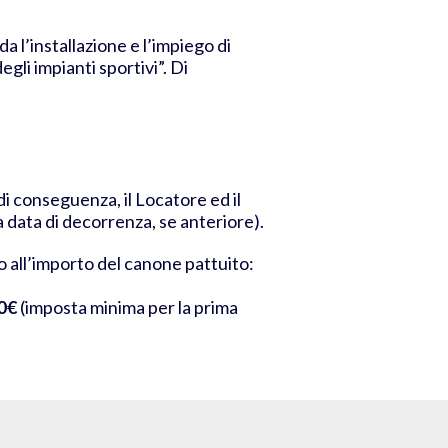
a l’installazione e l’impiego di
egli impianti sportivi”.
Di
di conseguenza, il Locatore ed il
a data di decorrenza, se anteriore).
o all’importo del canone pattuito:
0€
(imposta minima per la prima