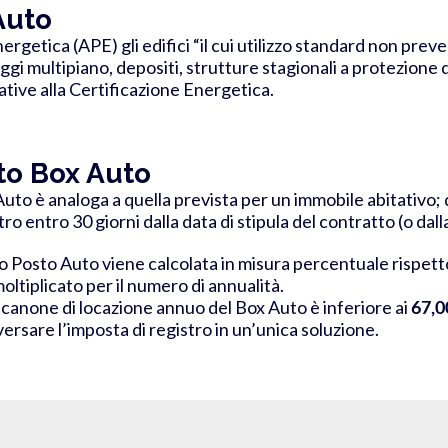
Auto
rgetica (APE) gli edifici “il cui utilizzo standard non preved
ggi multipiano, depositi, strutture stagionali a protezione d
ative alla Certificazione Energetica.
tto Box Auto
uto è analoga a quella prevista per un immobile abitativo; 
o entro 30 giorni dalla data di stipula del contratto (o dall
 o Posto Auto viene calcolata in misura percentuale rispett
ltiplicato per il numero di annualità
.
l canone di locazione annuo del Box Auto è inferiore ai
67,0
versare l’imposta di registro in un’unica soluzione.