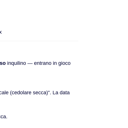
x
sso
inquilino — entrano in gioco
iscale (cedolare secca)”. La data
cca.