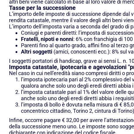
altri beni viene calcolato in base al loro valore di m
Tasse per la successione
L’importo delle imposte di successione dipende dal valo
rendita catastale, mentre il valore degli altri beni vien
L’importo dell’imposta varia a seconda del grado di pa
Coniugi e parenti diretti: l’imposta di succession
Fratelli, nipoti e nonni
: 6% con franchigia di 100
Parenti fino al quarto grado, affini fino al terzo
Altri soggetti
(amici, conoscenti ecc.): 8% sul va
I soggetti portatori di handicap, grave ai sensi L. n. 
Imposta catastale, ipotecaria e agevolazioni "
Nel caso in cui nell’eredità siano compresi diritti o pr
l’imposta ipotecaria pari al 2% complessivo del va
qualora anche solo uno degli eredi diretti abbia i
l’imposta catastale pari al 1% del valore delle qu
anche solo uno degli eredi diretti abbia i requisi
l’imposta di bollo è dovuta nella misura di € 85,0
concentrico cittadino, Torino 2, cintura di Torino)
Infine, occorre pagare € 32,00 per avere l’attestazion
della successione meno uno.
Le imposte sono sogget
dichiarante con indicazione del codice fiscale.