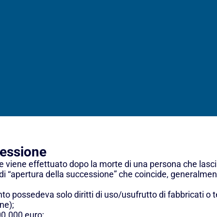
cessione
 viene effettuato dopo la morte di una persona che lasc
 di “apertura della successione” che coincide, generalment
nto possedeva solo diritti di uso/usufrutto di fabbricati o 
ne);
00.000 euro;