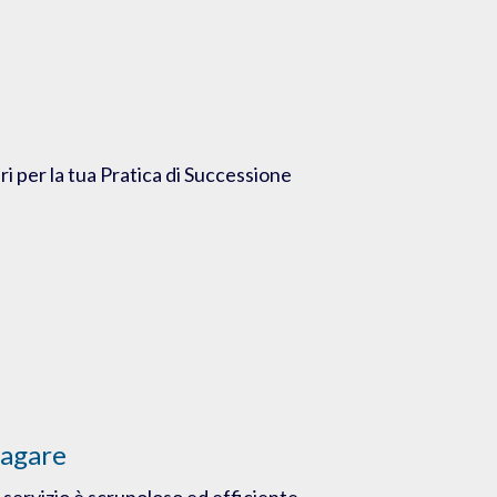
ri per la tua Pratica di Successione
pagare
 servizio è scrupoloso ed efficiente