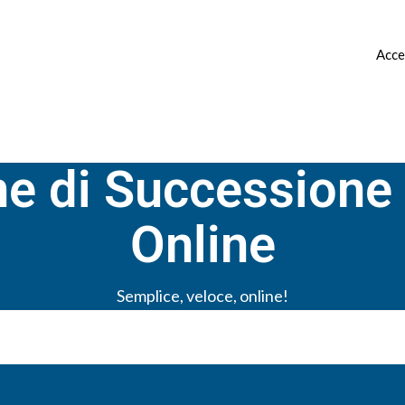
 ▿
CANONE CONCORDATO ▿
CONTATTI
Acce
ne di Successione
Online
Semplice, veloce, online!