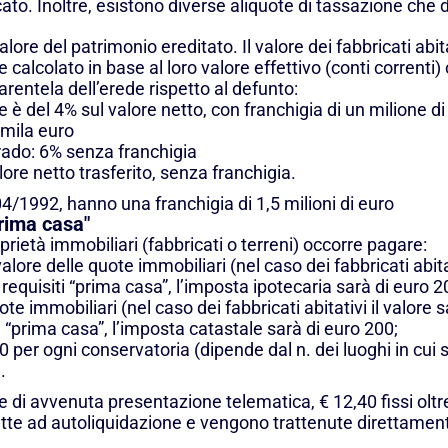
ercato. Inoltre, esistono diverse aliquote di tassazione ch
re del patrimonio ereditato. Il valore dei fabbricati abita
e calcolato in base al loro valore effettivo (conti correnti)
rentela dell’erede rispetto al defunto:
e è del 4% sul valore netto, con franchigia di un milione di
 mila euro
 grado: 6% senza franchigia
lore netto trasferito, senza franchigia.
104/1992, hanno una franchigia di 1,5 milioni di euro
prima casa"
oprietà immobiliari (fabbricati o terreni) occorre pagare:
lore delle quote immobiliari (nel caso dei fabbricati abitat
 requisiti “prima casa”, l’imposta ipotecaria sarà di euro 2
ote immobiliari (nel caso dei fabbricati abitativi il valore 
ti “prima casa”, l’imposta catastale sarà di euro 200;
0 per ogni conservatoria (dipende dal n. dei luoghi in cui si
.
e di avvenuta presentazione telematica, € 12,40 fissi oltr
te ad autoliquidazione e vengono trattenute direttamente