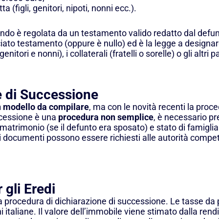
a (figli, genitori, nipoti, nonni ecc.).
ando è regolata da un testamento valido redatto dal defu
iato testamento (oppure è nullo) ed è la legge a designare 
enitori e nonni), i collaterali (fratelli o sorelle) o gli altri 
e di Successione
 modello da compilare
, ma con le novità recenti la pro
ccessione è una
procedura non semplice
, è necessario p
e, matrimonio (se il defunto era sposato) e stato di famiglia 
sti documenti possono essere richiesti alle autorità comp
 gli Eredi
a procedura di dichiarazione di successione. Le tasse da
italiane. Il valore dell’immobile viene stimato dalla rendi