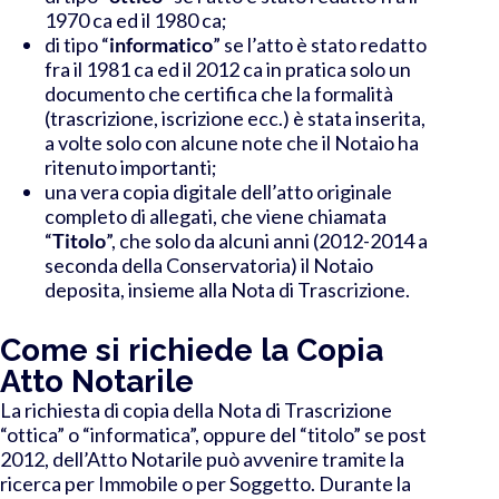
1970 ca ed il 1980 ca;
di tipo “
informatico
” se l’atto è stato redatto
fra il 1981 ca ed il 2012 ca in pratica solo un
documento che certifica che la formalità
(trascrizione, iscrizione ecc.) è stata inserita,
a volte solo con alcune note che il Notaio ha
ritenuto importanti;
una vera copia digitale dell’atto originale
completo di allegati, che viene chiamata
“
Titolo
”, che solo da alcuni anni (2012-2014 a
seconda della Conservatoria) il Notaio
deposita, insieme alla Nota di Trascrizione.
Come si richiede la Copia
Atto Notarile
La richiesta di copia della Nota di Trascrizione
“ottica” o “informatica”, oppure del “titolo” se post
2012, dell’Atto Notarile può avvenire tramite la
ricerca per Immobile o per Soggetto. Durante la