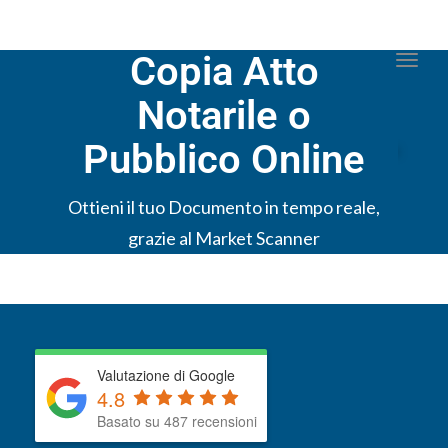
Copia Atto
Togg
Notarile o
Pubblico Online
Ottieni il tuo Documento in tempo reale,
grazie al Market Scanner
Valutazione di Google
4.8
Basato su 487 recensioni