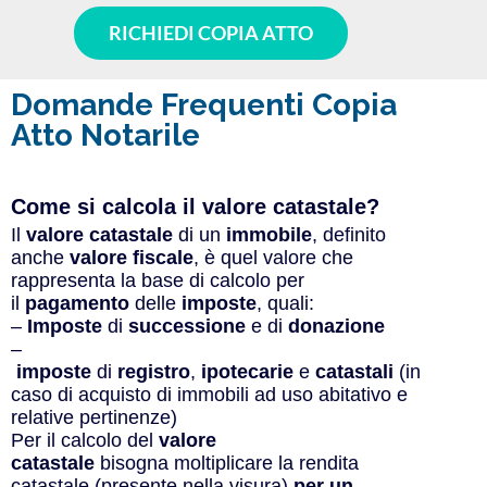
RICHIEDI COPIA ATTO
Domande Frequenti Copia
Atto Notarile
Come si calcola il valore catastale?​
Il
valore catastale
di un
immobile
, definito
anche
valore fiscale
, è quel valore che
rappresenta la base di calcolo per
il
pagamento
delle
imposte
, quali:
–
Imposte
di
successione
e di
donazione
–
imposte
di
registro
,
ipotecarie
e
catastali
(in
caso di acquisto di immobili ad uso abitativo e
relative pertinenze)
Per il calcolo del
valore
catastale
bisogna moltiplicare la rendita
catastale (presente nella visura)
per un