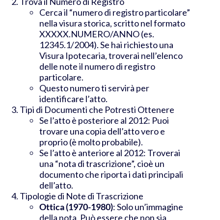
Trova il Numero di Registro
Cerca il “numero di registro particolare”
nella visura storica, scritto nel formato
XXXXX.NUMERO/ANNO (es.
12345.1/2004). Se hai richiesto una
Visura Ipotecaria, troverai nell’elenco
delle note il numero di registro
particolare.
Questo numero ti servirà per
identificare l’atto.
Tipi di Documenti che Potresti Ottenere
Se l’atto è posteriore al 2012: Puoi
trovare una copia dell’atto vero e
proprio (è molto probabile).
Se l’atto è anteriore al 2012: Troverai
una “nota di trascrizione”, cioè un
documento che riporta i dati principali
dell’atto.
Tipologie di Note di Trascrizione
Ottica (1970-1980)
: Solo un’immagine
della nota. Può essere che non sia