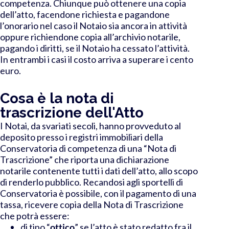
competenza. Chiunque può ottenere una copia
dell’atto, facendone richiesta e pagandone
l’onorario nel caso il Notaio sia ancora in attività
oppure richiendone copia all’archivio notarile,
pagando i diritti, se il Notaio ha cessato l’attività.
In entrambi i casi il costo arriva a superare i cento
euro.
Cosa è la nota di
trascrizione dell'Atto
I Notai, da svariati secoli, hanno provveduto al
deposito presso i registri immobiliari della
Conservatoria di competenza di una “Nota di
Trascrizione” che riporta una dichiarazione
notarile contenente tutti i dati dell’atto, allo scopo
di renderlo pubblico. Recandosi agli sportelli di
Conservatoria è possibile, con il pagamento di una
tassa, ricevere copia della Nota di Trascrizione
che potrà essere:
di tipo “
ottico
” se l’atto è stato redatto fra il