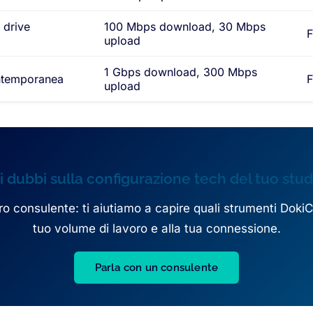
 drive
100 Mbps download, 30 Mbps
F
upload
1 Gbps download, 300 Mbps
ontemporanea
upload
i dubbi sulla configurazione tech del tuo stud
ro consulente: ti aiutiamo a capire quali strumenti DokiC
tuo volume di lavoro e alla tua connessione.
Parla con un consulente