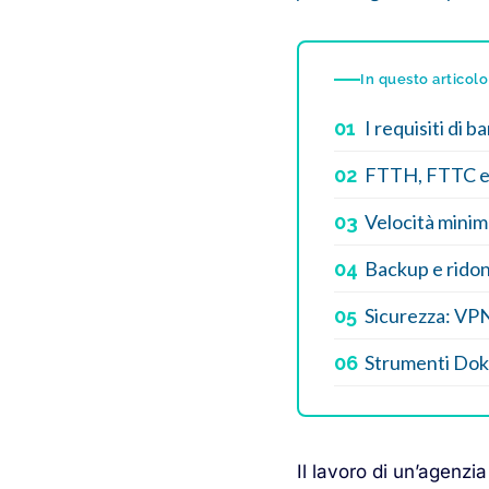
In questo articolo
I requisiti di 
01
FTTH, FTTC e 
02
Velocità minime
03
Backup e ridon
04
Sicurezza: VPN,
05
Strumenti Doki
06
Il lavoro di un’agenzi