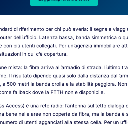
ndard di riferimento per chi può averla: il segnale viaggia
al router dell’ufficio. Latenza bassa, banda simmetrica o q
con più utenti collegati. Per un’agenzia immobiliare atti
 situazioni in cui c’è copertura.
e mista: la fibra arriva all’armadio di strada, l’ultimo tr
e. Il risultato dipende quasi solo dalla distanza dall’ar
a 500 metri la banda crolla e la stabilità peggiora. Non è
come fallback dove la FTTH non è disponibile.
ss Access) è una rete radio: l’antenna sul tetto dialoga
na bene nelle aree non coperte da fibra, ma la banda è s
numero di utenti agganciati alla stessa cella. Per un uff