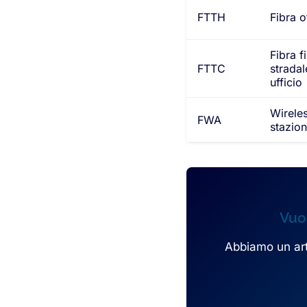
FTTH
Fibra ot
Fibra f
FTTC
stradal
ufficio
Wireles
FWA
stazio
Vuoi
Abbiamo un artic