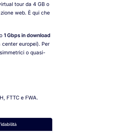
virtual tour da 4 GB o
azione web. È qui che
no
1 Gbps in download
a center europei). Per
simmetrici o quasi-
TTH, FTTC e FWA.
fidabilità