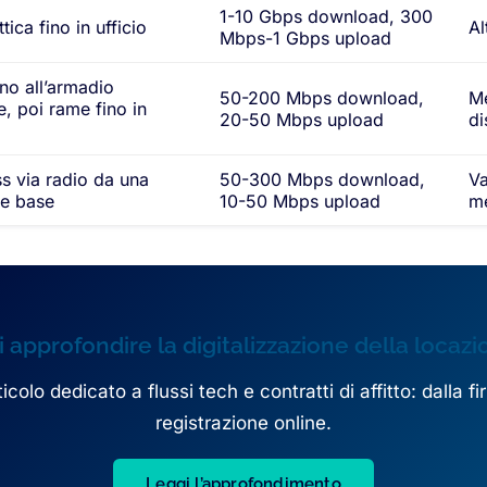
1-10 Gbps download, 300
tica fino in ufficio
Al
Mbps-1 Gbps upload
ino all’armadio
50-200 Mbps download,
Me
e, poi rame fino in
20-50 Mbps upload
di
s via radio da una
50-300 Mbps download,
Va
ne base
10-50 Mbps upload
me
 approfondire la digitalizzazione della locaz
olo dedicato a flussi tech e contratti di affitto: dalla fi
registrazione online.
Leggi l’approfondimento