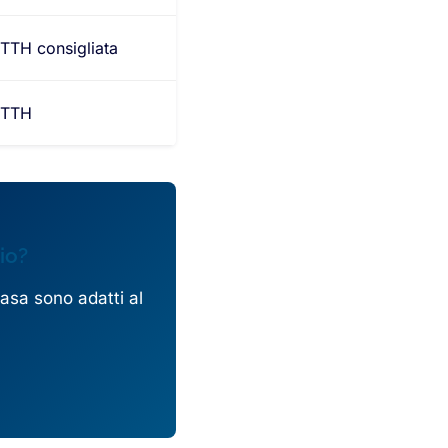
TTH consigliata
FTTH
io?
asa sono adatti al