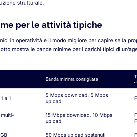
zione strutturale.
me per le attività tipiche
cnici in operatività è il modo migliore per capire se la p
sotto mostra le bande minime per i carichi tipici di un’ag
T
Banda minima consigliata
a
5 Mbps download, 5 Mbps
1 a 1
upload
multi-
15 Mbps download, 10 Mbps
F
upload
4 GB
50 Mbps upload sostenuti