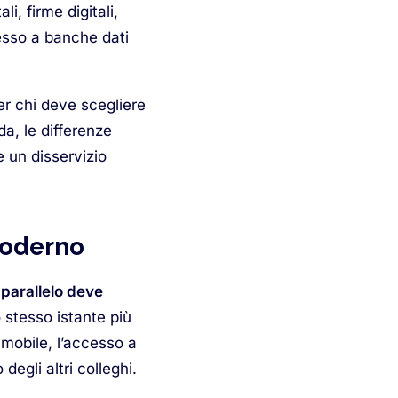
li, firme digitali,
cesso a banche dati
r chi deve scegliere
da, le differenze
e un disservizio
 moderno
n parallelo deve
 stesso istante più
mmobile, l’accesso a
degli altri colleghi.