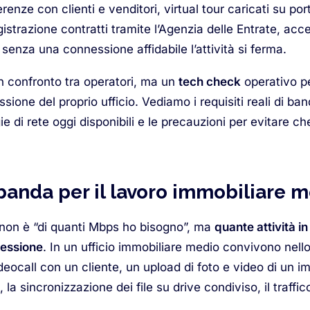
enze con clienti e venditori, virtual tour caricati su porta
egistrazione contratti tramite l’Agenzia delle Entrate, ac
: senza una connessione affidabile l’attività si ferma.
 confronto tra operatori, ma un
tech check
operativo pe
sione del proprio ufficio. Vediamo i requisiti reali di ban
ie di rete oggi disponibili e le precauzioni per evitare ch
.
i banda per il lavoro immobiliare
non è “di quanti Mbps ho bisogno”, ma
quante attività i
nessione
. In un ufficio immobiliare medio convivono nello
ideocall con un cliente, un upload di foto e video di un i
 la sincronizzazione dei file su drive condiviso, il traffico 