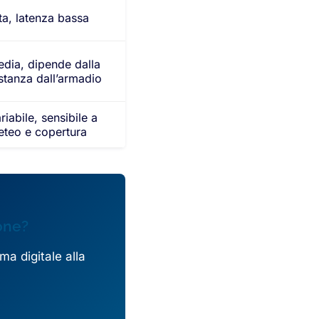
ta, latenza bassa
dia, dipende dalla
stanza dall’armadio
riabile, sensibile a
teo e copertura
ione?
rma digitale alla