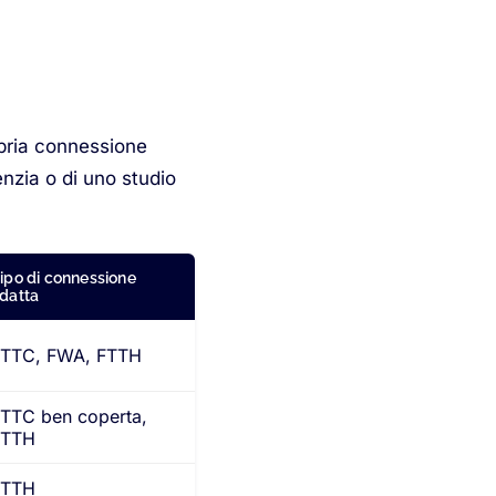
ropria connessione
enzia o di uno studio
ipo di connessione
datta
FTTC, FWA, FTTH
TTC ben coperta,
FTTH
FTTH