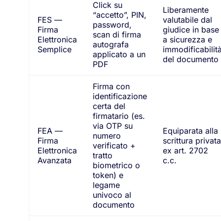
Click su
Liberamente
“accetto”, PIN,
FES —
valutabile dal
password,
Firma
giudice in base
scan di firma
Elettronica
a sicurezza e
autografa
Semplice
immodificabilit
applicato a un
del documento
PDF
Firma con
identificazione
certa del
firmatario (es.
via OTP su
FEA —
Equiparata alla
numero
Firma
scrittura privata
verificato +
Elettronica
ex art. 2702
tratto
Avanzata
c.c.
biometrico o
token) e
legame
univoco al
documento