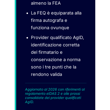
almeno la FEA
La FEQ è equiparata alla
firma autografa e
funziona ovunque
Provider qualificato AgID,
identificazione corretta
del firmatario e
conservazione a norma
sono i tre punti che la
rendono valida
Aggiornato al 2026 con riferimenti al
regolamento eIDAS 2 e alle prassi
consolidate dei provider qualificati
AgID.