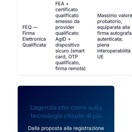
FEA +
certificato
qualificato
Massimo valor
emesso da
probatorio,
FEQ —
provider
equiparata alla
Firma
qualificato
firma autografa
Elettronica
AgID +
autenticata;
Qualificata
dispositivo
piena
sicuro (smart
interoperabilità
card, OTP
UE
qualificato,
firma remota)
L’agenzia che corre sulla
tecnologia chiude di più
Dalla proposta alla registrazione