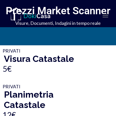
Prezzi Market Scanner
Togg
Visure, Documenti, Indagini in tempo reale
navi
PRIVATI
Visura Catastale
5€
PRIVATI
Planimetria
Catastale
12€