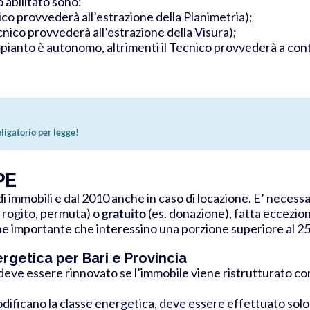
 abilitato sono:
nico provvederà all’estrazione della Planimetria);
ecnico provvederà all’estrazione della Visura);
mpianto è autonomo, altrimenti il Tecnico provvederà a con
ligatorio per legge
!
PE
di immobili e dal 2010 anche in caso di locazione. E’ necess
. rogito, permuta) o
gratuito
(es. donazione), fatta eccezion
ne importante
che interessino una porzione superiore al 25
rgetica per Bari e Provincia
 deve essere rinnovato se l’immobile viene ristrutturato co
dificano la classe energetica, deve essere effettuato solo