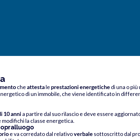
ia
mento
che
attesta
le
prestazioni energetiche
di una o più 
nergetico di un immobile, che viene identificato in differen
di 10 anni
a partire dal suo rilascio e deve essere aggiornat
 modifichi la classe energetica.
sopralluogo
orio
e va corredato dal relativo
verbale
sottoscritto dal pr