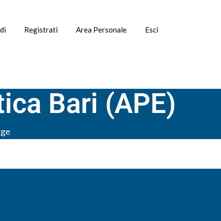
di
Registrati
Area Personale
Esci
tica Bari (APE)
gge