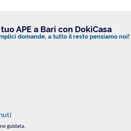
l tuo APE a Bari con DokiCasa
plici domande, a tutto il resto pensiamo noi!
nuti
one guidata.