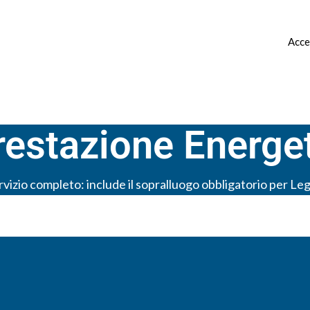
 ▿
CANONE CONCORDATO ▿
CONTATTI
Acce
restazione Energe
rvizio completo: include il sopralluogo obbligatorio per Le