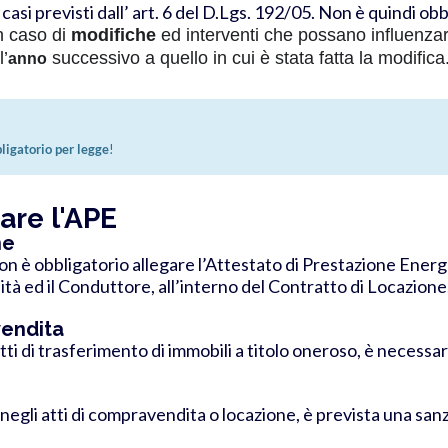
asi previsti dall’ art. 6 del D.Lgs. 192/05. Non è quindi ob
n caso di
modifiche
ed interventi che possano influenzar
l’
successivo a quello in cui è stata fatta la modifica
anno
ligatorio per legge
!
are l'APE
ne
non è obbligatorio allegare l’Attestato di Prestazione Ener
tà ed il Conduttore, all’interno del Contratto di Locazione,
vendita
tti di trasferimento di immobili a titolo oneroso, è necessar
negli atti di compravendita o locazione, è prevista una san