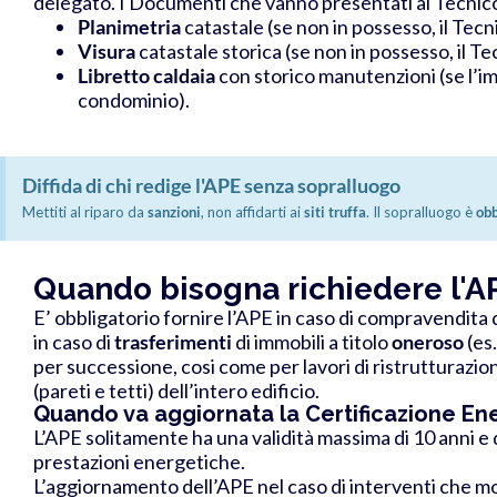
delegato.
I Documenti che vanno presentati al Tecnico
Planimetria
catastale (se non in possesso, il Tec
Visura
catastale storica (se non in possesso, il T
Libretto caldaia
con storico manutenzioni (se l’i
condominio).
Diffida di chi redige l'APE senza sopralluogo
Mettiti al riparo da
sanzioni
, non affidarti ai
siti truffa
. Il sopralluogo è
obb
Quando bisogna richiedere l'A
E’ obbligatorio fornire l’APE in caso di compravendita 
in caso di
trasferimenti
di immobili a titolo
oneroso
(es
per successione, cosi come per l
avori di
ristrutturazio
(pareti e tetti) dell’intero edificio.
Quando va aggiornata la Certificazione Ene
L’APE solitamente ha una validità massima di 10 anni e
prestazioni energetiche.
L’aggiornamento dell’APE nel caso di interventi che mo