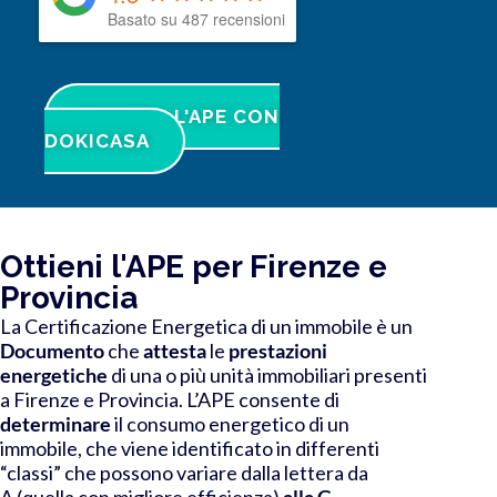
Basato su 487 recensioni
RICHIEDI L'APE CON
DOKICASA
Ottieni l'APE per Firenze e
Provincia
La Certificazione Energetica di un immobile è un
Documento
che
attesta
le
prestazioni
energetiche
di una o più unità immobiliari presenti
a Firenze e Provincia. L’APE consente di
determinare
il consumo energetico di un
immobile, che viene identificato in differenti
“classi” che possono variare dalla lettera da
A
(quella con migliore efficienza)
alla G
.