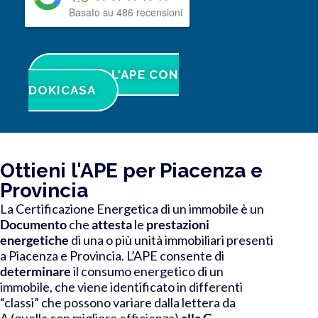
Basato su 486 recensioni
RICHIEDI L'APE CON
DOKICASA
Ottieni l'APE per Piacenza e
Provincia
La Certificazione Energetica di un immobile è un
Documento
che
attesta
le
prestazioni
energetiche
di una o più unità immobiliari presenti
a Piacenza e Provincia. L’APE consente di
determinare
il consumo energetico di un
immobile, che viene identificato in differenti
“classi” che possono variare dalla lettera da
A
(quella con migliore efficienza)
alla G
.