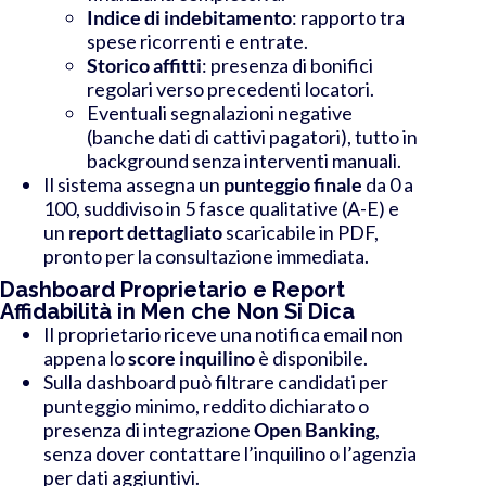
Indice di indebitamento
: rapporto tra
spese ricorrenti e entrate.
Storico affitti
: presenza di bonifici
regolari verso precedenti locatori.
Eventuali segnalazioni negative
(banche dati di cattivi pagatori), tutto in
background senza interventi manuali.
Il sistema assegna un
punteggio finale
da 0 a
100, suddiviso in 5 fasce qualitative (A-E) e
un
report dettagliato
scaricabile in PDF,
pronto per la consultazione immediata.
Dashboard Proprietario e Report
Affidabilità in Men che Non Si Dica
Il proprietario riceve una notifica email non
appena lo
score inquilino
è disponibile.
Sulla dashboard può filtrare candidati per
punteggio minimo, reddito dichiarato o
presenza di integrazione
Open Banking
,
senza dover contattare l’inquilino o l’agenzia
per dati aggiuntivi.