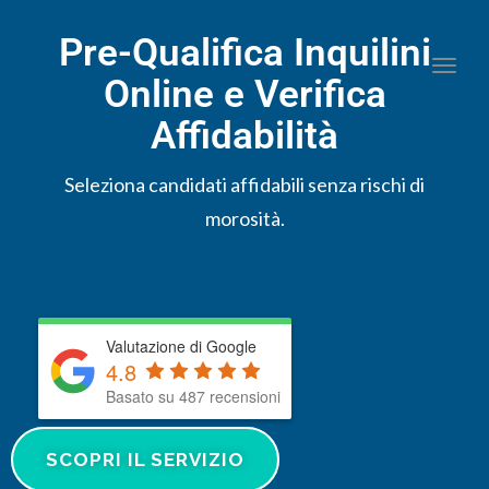
Pre-Qualifica Inquilini
Togg
Online e Verifica
Affidabilità
Seleziona candidati affidabili senza rischi di
morosità.
Valutazione di Google
4.8
Basato su 487 recensioni
SCOPRI IL SERVIZIO