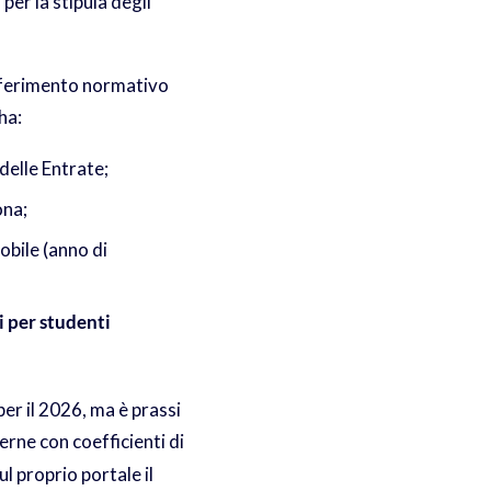
 per la stipula degli
riferimento normativo
ha:
 delle Entrate;
ona;
obile (anno di
i per studenti
r il 2026, ma è prassi
erne con coefficienti di
ul proprio portale il