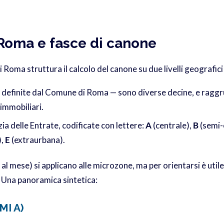
Roma e fasce di canone
i Roma struttura il calcolo del canone su due livelli geografic
definite dal Comune di Roma — sono diverse decine, e raggr
immobiliari.
ia delle Entrate, codificate con lettere:
A
(centrale),
B
(semi-
),
E
(extraurbana).
al mese) si applicano alle microzone, ma per orientarsi è utile 
. Una panoramica sintetica:
MI A)