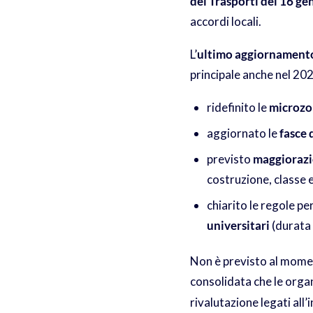
dei Trasporti del 16 g
accordi locali.
L’
ultimo aggiornamento 
principale anche nel 20
ridefinito le
microzo
aggiornato le
fasce 
previsto
maggiorazio
costruzione, classe 
chiarito le regole per
universitari
(durata 
Non è previsto al momen
consolidata che le organ
rivalutazione legati all’