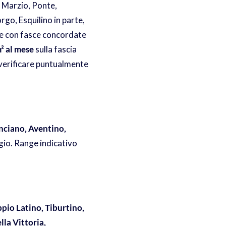
o Marzio, Ponte,
rgo, Esquilino in parte,
a e con fasce concordate
² al mese
sulla fascia
verificare puntualmente
inciano, Aventino,
egio. Range indicativo
pio Latino, Tiburtino,
lla Vittoria,