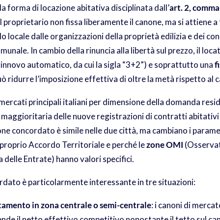
la forma di locazione abitativa disciplinata dall’
art. 2, comma
 il proprietario non fissa liberamente il canone, ma si attiene 
lo locale dalle organizzazioni della proprietà edilizia e dei con
munale. In cambio della rinuncia alla libertà sul prezzo, il loc
 rinnovo automatico, da cui la sigla “3+2”) e soprattutto una
f
ridurre l’imposizione effettiva di oltre la metà rispetto al c
mercati principali italiani per dimensione della domanda resid
ggioritaria delle nuove registrazioni di contratti abitativi in
e concordato è simile nelle due città, ma cambiano i parame
proprio Accordo Territoriale e perché le
zone OMI
(Osservat
 delle Entrate) hanno valori specifici.
dato è particolarmente interessante in tre situazioni:
amento in zona centrale o semi-centrale
: i canoni di mercat
ende il netto effettivo competitivo nonostante il tetto sul ca