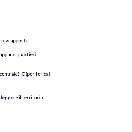
i sovrapposti:
uppano quartieri
centrale),
C
(periferica),
leggere il territorio