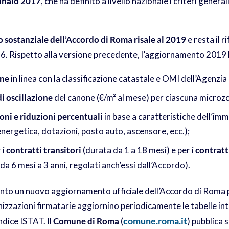
ennaio 2017
, che ha definito a livello nazionale i criteri generali
sostanziale dell’Accordo di Roma risale al 2019
e resta il 
26. Rispetto alla versione precedente, l’aggiornamento 2019 
ne
in linea con la classificazione catastale e OMI dell’Agenzia
di oscillazione
del canone (€/m² al mese) per ciascuna microz
ni e riduzioni percentuali
in base a caratteristiche dell’imm
energetica, dotazioni, posto auto, ascensore, ecc.);
 i
contratti transitori
(durata da 1 a 18 mesi) e per i
contratt
da 6 mesi a 3 anni, regolati anch’essi dall’Accordo).
to un nuovo aggiornamento ufficiale dell’Accordo di Roma pe
izzazioni firmatarie aggiornino periodicamente le tabelle int
comune.roma.it
indice ISTAT. Il
Comune di Roma
(
) pubblica s