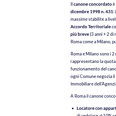
Il
canone concordato
è 
dicembre 1998 n. 431
:
massime stabilite a livel
Accordo Territoriale
co
più breve
(3 anni + 2 di
Roma come a Milano, può 
Roma e Milano sono i 2 
rappresentano la quota ma
funzionamento del canon
ogni Comune negozia il 
Immobiliare dell’Agenzia
A Roma il canone concor
Locatore con appart
di cedolare al 10% r