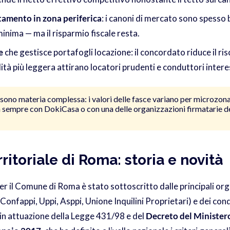
amento in zona periferica
: i canoni di mercato sono spesso b
inima — ma il risparmio fiscale resta.
e
che gestisce portafogli locazione: il concordato riduce il risc
lità più leggera attirano locatori prudenti e conduttori interes
i sono materia complessa: i valori delle fasce variano per microzona
a sempre con DokiCasa o con una delle organizzazioni firmatarie d
ritoriale di Roma: storia e novità
er il Comune di Roma è stato sottoscritto dalle principali org
Confappi, Uppi, Asppi, Unione Inquilini Proprietari) e dei cond
, in attuazione della Legge 431/98 e del
Decreto del Ministero