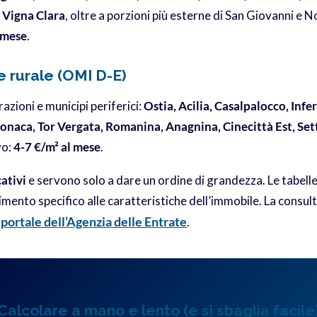
 Vigna Clara
, oltre a porzioni più esterne di San Giovanni 
 mese
.
 rurale (OMI D-E)
razioni e municipi periferici:
Ostia, Acilia, Casalpalocco, Infe
Monaca, Tor Vergata, Romanina, Anagnina, Cinecittà Est, Set
vo:
4-7 €/m² al mese
.
cativi
e servono solo a dare un ordine di grandezza. Le tabelle 
imento specifico alle caratteristiche dell’immobile. La consu
portale dell’Agenzia delle Entrate
l
.
Calcolare a mano e lento (e si sbaglia facile