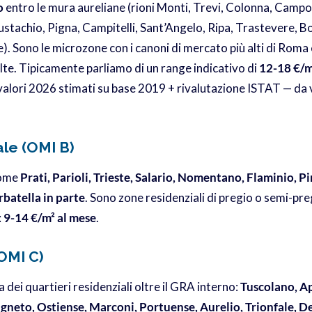
o
entro le mura aureliane (rioni Monti, Trevi, Colonna, Camp
stachio, Pigna, Campitelli, Sant’Angelo, Ripa, Trastevere, Bo
e). Sono le microzone con i canoni di mercato più alti di Rom
e. Tipicamente parliamo di un range indicativo di
12-18 €/m
alori 2026 stimati su base 2019 + rivalutazione ISTAT — da 
le (OMI B)
come
Prati, Parioli, Trieste, Salario, Nomentano, Flaminio, P
rbatella in parte
. Sono zone residenziali di pregio o semi-pr
:
9-14 €/m² al mese
.
(OMI C)
 dei quartieri residenziali oltre il GRA interno:
Tuscolano, Ap
igneto, Ostiense, Marconi, Portuense, Aurelio, Trionfale, De