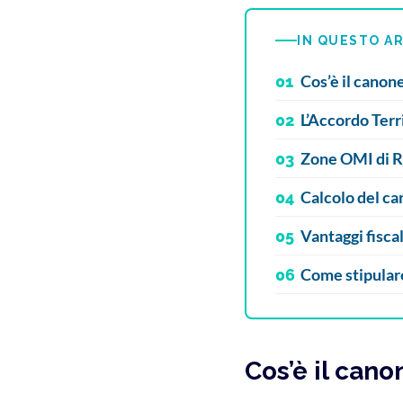
IN QUESTO A
Cos’è il cano
01
L’Accordo Terr
02
Zone OMI di R
03
Calcolo del c
04
Vantaggi fiscal
05
Come stipular
06
Cos’è il can