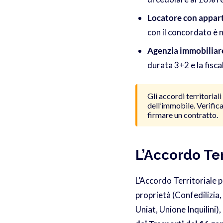
Locatore con appart
con il concordato è m
Agenzia immobiliar
durata 3+2 e la fisca
Gli accordi territorial
dell’immobile. Verific
firmare un contratto.
L’Accordo Ter
L’Accordo Territoriale p
proprietà (Confedilizia, 
Uniat, Unione Inquilini)