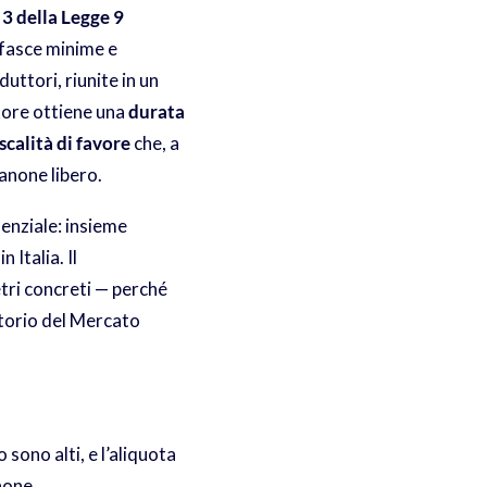
 3 della Legge 9
a fasce minime e
duttori, riunite in un
atore ottiene una
durata
iscalità di favore
che, a
anone libero.
enziale: insieme
 Italia. Il
tri concreti — perché
orio del Mercato
o sono alti, e l’aliquota
none.