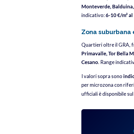
Monteverde, Balduina,
indicativo:
6-10 €/m² al
Zona suburbana e
Quartieri oltre il GRA, f
Primavalle, Tor Bella 
Cesano
. Range indicati
I valori sopra sono
indi
per microzona con rifer
ufficiali è disponibile su