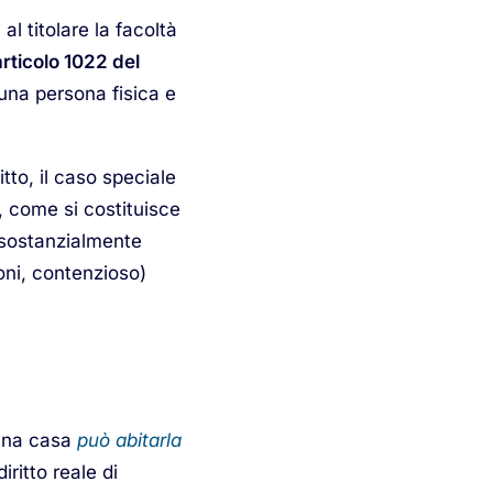
 al titolare la facoltà
articolo 1022 del
una persona fisica e
tto, il caso speciale
à, come si costituisce
i sostanzialmente
oni, contenzioso)
i una casa
può abitarla
iritto reale di