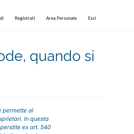
di
Registrati
Area Personale
Esci
 gode, quando si
he permette al
oprietari. In questa
perstite ex art. 540