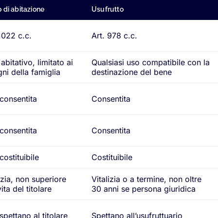
o di abitazione
Usufrutto
1022 c.c.
Art. 978 c.c.
abitativo, limitato ai
Qualsiasi uso compatibile con la
ni della famiglia
destinazione del bene
consentita
Consentita
consentita
Consentita
ostituibile
Costituibile
izia, non superiore
Vitalizia o a termine, non oltre
vita del titolare
30 anni se persona giuridica
pettano al titolare
Spettano all’usufruttuario