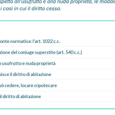
rispetto all’usufrutto e alla nuda proprietà, le modal
 casi in cui il diritto cessa.
onte normativa: l’art. 1022 c.c.
azione del coniuge superstite (art. 540 c.c.)
 usufrutto e nuda proprietà
isce il diritto di abitazione
può cedere, locare o ipotecare
 diritto di abitazione