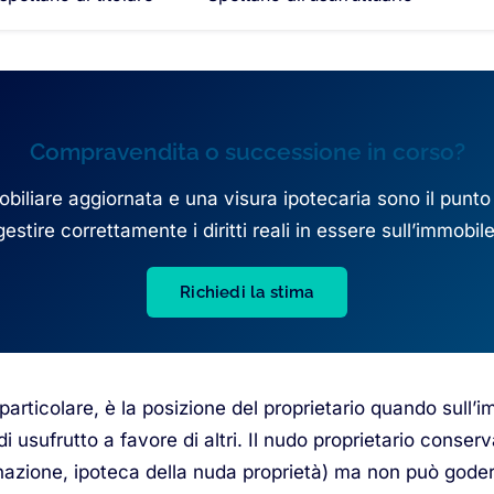
Compravendita o successione in corso?
iliare aggiornata e una visura ipotecaria sono il punto
gestire correttamente i diritti reali in essere sull’immobile
Richiedi la stima
n particolare, è la posizione del proprietario quando sull’
di usufrutto a favore di altri. Il nudo proprietario conserva
nazione, ipoteca della nuda proprietà) ma non può goder