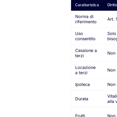
Caratteristica
Diritt
Norma di
Art. 
riferimento
Uso
Solo 
consentito
bisog
Cessione a
Non 
terzi
Locazione
Non 
a terzi
Ipoteca
Non c
Vital
Durata
alla 
Frutti
Non s