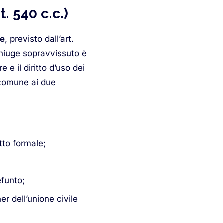
. 540 c.c.)
te
, previsto dall’art.
niuge sopravvissuto è
e e il diritto d’uso dei
 comune ai due
tto formale;
efunto;
r dell’unione civile