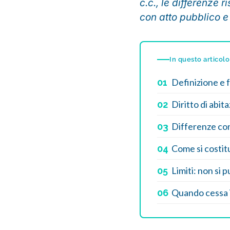
c.c., le differenze 
con atto pubblico e i
In questo articolo
Definizione e f
01
Diritto di abit
02
Differenze con
03
Come si costitu
04
Limiti: non si 
05
Quando cessa il
06