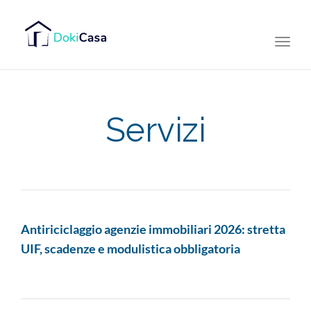
Togg
navi
Servizi
Antiriciclaggio agenzie immobiliari 2026: stretta
UIF, scadenze e modulistica obbligatoria