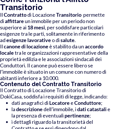
Transitorio
Il
Contratto
di Locazione
Transitorio
permette
di
affittare
un immobile per un periodo non
superiore ai
18 mesi
, per soddisfare particolari
esigenze tra le parti, solitamente in riferimento
ad
esigenze lavorative
o
di
salute
.
Il
canone di locazione
è stabilito da un
accordo
locale
tra le organizzazioni rappresentative della
proprietà edilizia e le associazioni sindacali dei
Conduttori.
Il canone può essere libero se
l’immobile è situato in un
comune con numero di
abitanti inferiore a 10.000.
Contenuto del Contratto Transitorio
Il Contratto di Locazione Transitorio di
DokiCasa
,
soddisfa i requisiti di legge
, indicando:
dati anagrafici di
Locatore
e
Conduttore
;
la
descrizione
dell’immobile, i
dati catastali
e
la presenza di eventuali
pertinenze
;
i dettagli riguardo la transitorietà del
Contratto e se essi dipendono dal